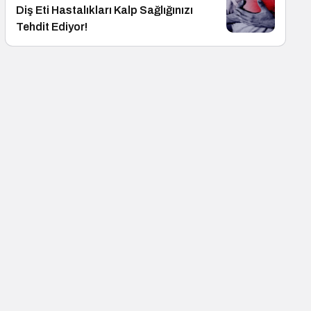
Diş Eti Hastalıkları Kalp Sağlığınızı
Tehdit Ediyor!
Startup
Mürsel Ferhat Sağlam T
Tv’de Marka Atölyesi P
Konuk Oldu