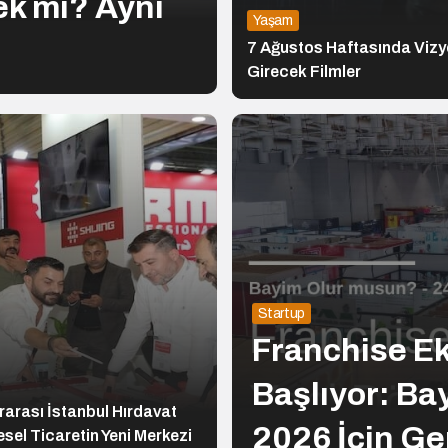
ek mi? Aynı
Yaşam
!
7 Ağustos Haftasında Viz
Girecek Filmler
Startup
Franchise E
Başlıyor: Ba
rarası İstanbul Hırdavat
2026 İçin Ge
esel Ticaretin Yeni Merkezi