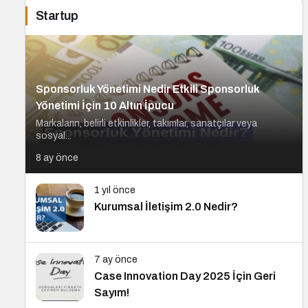
Startup
Sponsorluk Yönetimi Nedir Etkili Sponsorluk
Yönetimi İçin 10 Altın İpucu
Markaların, belirli etkinlikler, takımlar, sanatçılar veya
sosyal...
8 ay önce
1 yıl önce
Kurumsal İletişim 2.0 Nedir?
7 ay önce
Case Innovation Day 2025 İçin Geri
Sayım!