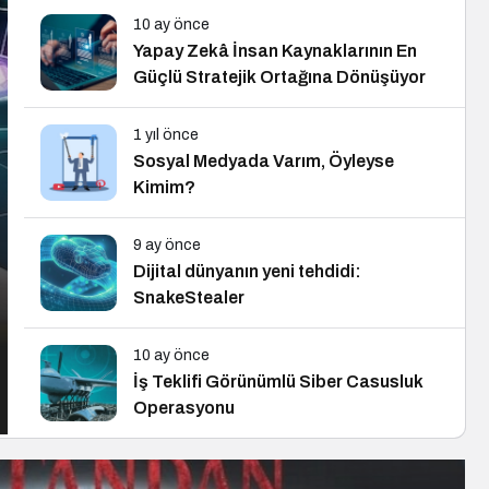
10 ay önce
Yapay Zekâ İnsan Kaynaklarının En
Güçlü Stratejik Ortağına Dönüşüyor
1 yıl önce
Sosyal Medyada Varım, Öyleyse
Kimim?
9 ay önce
Dijital dünyanın yeni tehdidi:
SnakeStealer
10 ay önce
İş Teklifi Görünümlü Siber Casusluk
Operasyonu