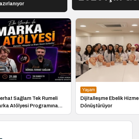
zırlanıyor
Yaşam
rhat Sağlam Tek Rumeli
Dijitalleşme Ebelik Hizmetl
ka Atölyesi Programına
Dönüştürüyor
du