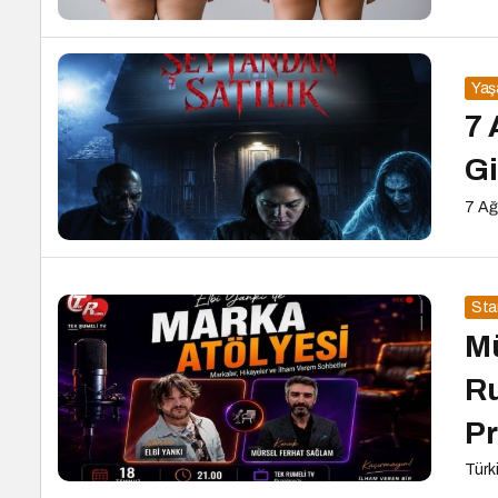
Ya
7 
Gi
7 Ağ
Sta
Mü
Ru
P
Türk