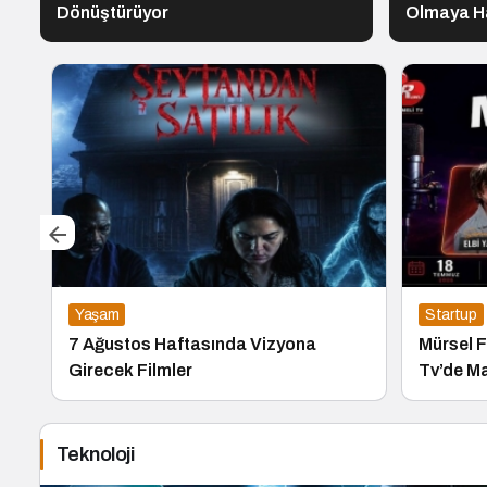
Dönüştürüyor
Olmaya Ha
Yaşam
Startup
7 Ağustos Haftasında Vizyona
Mürsel Fe
Girecek Filmler
Tv’de Mar
Konuk Ol
Teknoloji