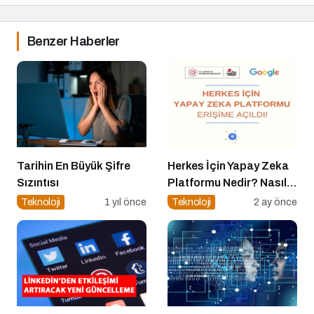
Benzer Haberler
Tarihin En Büyük Şifre
Herkes İçin Yapay Zeka
Sızıntısı
Platformu Nedir? Nasıl
Kullanılır?
Teknoloji
1 yıl önce
Teknoloji
2 ay önce