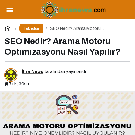
Yeni Tehdit: Sahte Hata Mesajıyla Başlayan
Siber Saldırılar Yükselişte
Paylaş
Yorum Yap
SEO Nedir? Arama Motoru
Teknoloji
Optimizasyonu Nasıl Yapılır?
SEO Nedir? Arama Motoru
Optimizasyonu Nasıl Yapılır?
İhra News
tarafından yayınlandı
7dk, 30sn