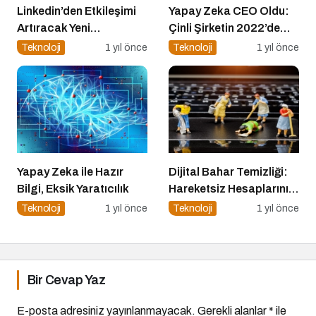
Linkedin’den Etkileşimi
Yapay Zeka CEO Oldu:
Artıracak Yeni
Çinli Şirketin 2022’de
Güncelleme
Attığı Adım Yeniden
Teknoloji
1 yıl önce
Teknoloji
1 yıl önce
Gündemde
Yapay Zeka ile Hazır
Dijital Bahar Temizliği:
Bilgi, Eksik Yaratıcılık
Hareketsiz Hesaplarınızı
Temizlemenin Zamanı
Teknoloji
1 yıl önce
Teknoloji
1 yıl önce
Geldi!
Bir Cevap Yaz
E-posta adresiniz yayınlanmayacak.
Gerekli alanlar
*
ile