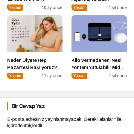
Açıklandı
Duygusal İhtiyaçlar mı?
Yaşam
10 ay önce
Yaşam
1 yıl önce
Neden Diyete Hep
Kilo Vermede Yeni Nesil
Pazartesi Başlıyoruz?
Yöntem Yutulabilir Mide
Balonu ile Ameliyatsız
Yaşam
11 ay önce
Yaşam
1 yıl önce
Konforlu ve Hızlı Bir
Çözüm
Bir Cevap Yaz
E-posta adresiniz yayınlanmayacak.
Gerekli alanlar
*
ile
işaretlenmişlerdir