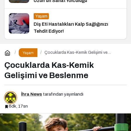
Uzun’un Sanat Yolculuğu
Yaşam
Diş Eti Hastalıkları Kalp Sağlığınızı
Tehdit Ediyor!
Çocuklarda Kas-Kemik Gelişimi ve
Yaşam
Beslenme
Çocuklarda Kas-Kemik
Gelişimi ve Beslenme
İhra News
tarafından yayınlandı
6dk, 17sn