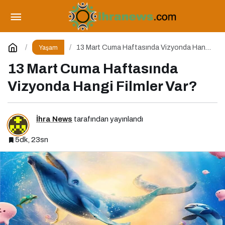
Çocuklarda Kas-Kemik Gelişimi ve Beslenme
Paylaş
Yorum Yap
13 Mart Cuma Haftasında Vizyonda Hangi
Yaşam
Filmler Var?
13 Mart Cuma Haftasında
Vizyonda Hangi Filmler Var?
İhra News
tarafından yayınlandı
5dk, 23sn