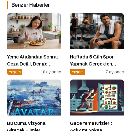
Benzer Haberler
Yeme Atağından Sonra:
Haftada 5 Gün Spor
Ceza Değil, Denge
Yapmak Gerçekten
Zamanı
Sağlıklı mı?
Yaşam
10 ay önce
Yaşam
7 ay önce
Bu Cuma Vizyona
Gece Yeme Krizleri:
Girecek Filmler
Açlık mı, Yoksa