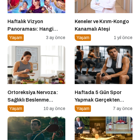
Haftalık Vizyon
Keneler ve Kırım-Kongo
Panoraması: Hangi
Kanamalı Ateşi
Filmi İzlemeli?
Yaşam
3 ay önce
Yaşam
1 yıl önce
Ortoreksiya Nervoza:
Haftada 5 Gün Spor
Sağlıklı Beslenme
Yapmak Gerçekten
Takıntısı
Sağlıklı mı?
Yaşam
10 ay önce
Yaşam
7 ay önce