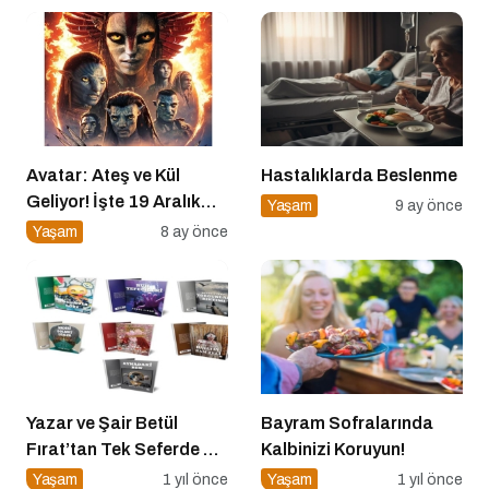
Avatar: Ateş ve Kül
Hastalıklarda Beslenme
Geliyor! İşte 19 Aralık
Yaşam
9 ay önce
Vizyon Filmleri
Yaşam
8 ay önce
Yazar ve Şair Betül
Bayram Sofralarında
Fırat’tan Tek Seferde 7
Kalbinizi Koruyun!
Kitap Müjdesi
Yaşam
1 yıl önce
Yaşam
1 yıl önce