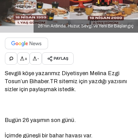
26’nın Ardında: Huzur, Sevgi ve Yeni Bir Başlangıç
+
-
PAYLAŞ
Sevgili köşe yazarımız Diyetisyen Melina Ezgi
Tosun’un Bihaber.TR sitemiz için yazdığı yazısını
sizler için paylaşmak istedik.
Bugün 26 yaşımın son günü.
İçimde güneşli bir bahar havası var.