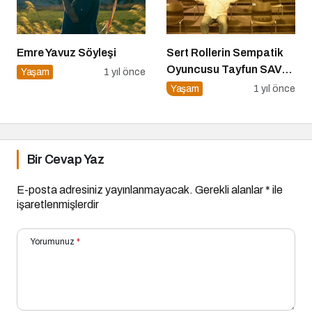
Emre Yavuz Söyleşi
Sert Rollerin Sempatik
Oyuncusu Tayfun SAV
Yaşam
1 yıl önce
ile Söyleşi
Yaşam
1 yıl önce
Bir Cevap Yaz
E-posta adresiniz yayınlanmayacak.
Gerekli alanlar
*
ile
işaretlenmişlerdir
Yorumunuz
*