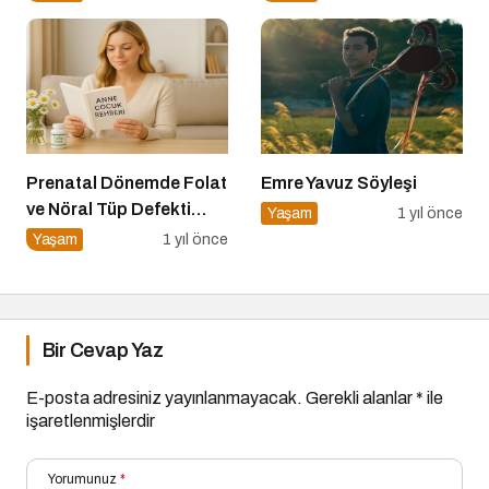
Prenatal Dönemde Folat
Emre Yavuz Söyleşi
ve Nöral Tüp Defekti
Yaşam
1 yıl önce
İlişkisi
Yaşam
1 yıl önce
Bir Cevap Yaz
E-posta adresiniz yayınlanmayacak.
Gerekli alanlar
*
ile
işaretlenmişlerdir
Yorumunuz
*