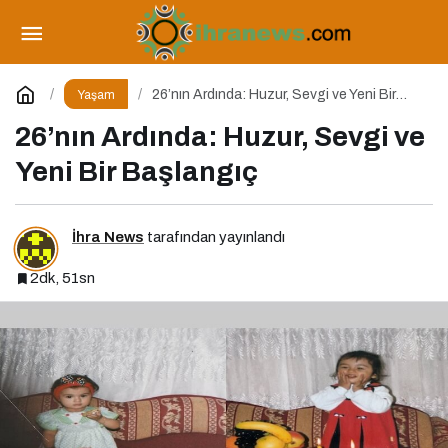
Beyin Sağlığınızı Korumak İçin
Uygulayabileceğiniz 7 Etkili Yöntem
Paylaş
Yorum Yap
26’nın Ardında: Huzur, Sevgi ve Yeni Bir
Yaşam
Başlangıç
26’nın Ardında: Huzur, Sevgi ve
Yeni Bir Başlangıç
İhra News
tarafından yayınlandı
2dk, 51sn