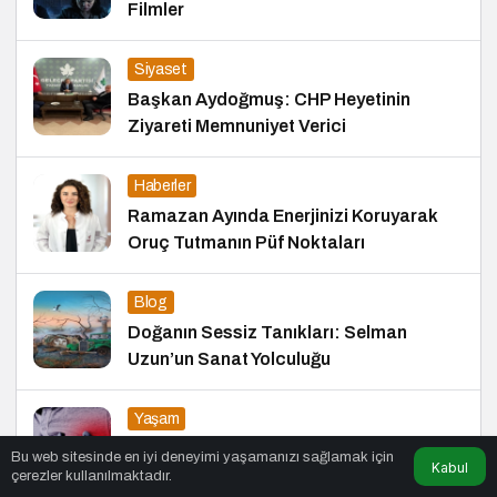
Filmler
Siyaset
Başkan Aydoğmuş: CHP Heyetinin
Ziyareti Memnuniyet Verici
Haberler
Ramazan Ayında Enerjinizi Koruyarak
Oruç Tutmanın Püf Noktaları
Blog
Doğanın Sessiz Tanıkları: Selman
Uzun’un Sanat Yolculuğu
Yaşam
Diş Eti Hastalıkları Kalp Sağlığınızı
Bu web sitesinde en iyi deneyimi yaşamanızı sağlamak için
Kabul
Tehdit Ediyor!
çerezler kullanılmaktadır.