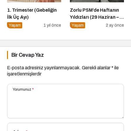
1. Trimester (Gebeliğin
Zorlu PSM’de Haftanın
İlk Üç Ayı)
Yıldızları (29 Haziran – 5
Temmuz)
Yaşam
1 yıl önce
Yaşam
2 ay önce
Bir Cevap Yaz
E-posta adresiniz yayınlanmayacak.
Gerekli alanlar
*
ile
işaretlenmişlerdir
Yorumunuz
*