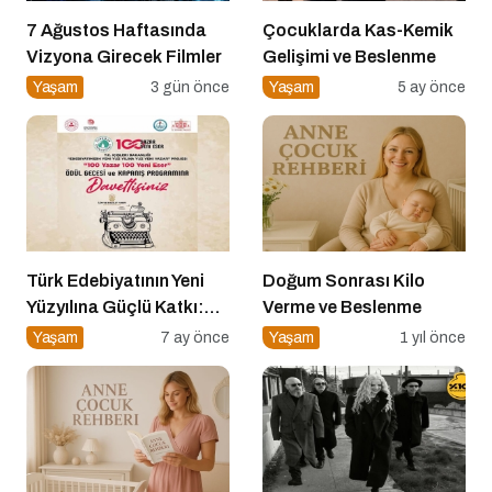
7 Ağustos Haftasında
Çocuklarda Kas-Kemik
Vizyona Girecek Filmler
Gelişimi ve Beslenme
Yaşam
3 gün önce
Yaşam
5 ay önce
Türk Edebiyatının Yeni
Doğum Sonrası Kilo
Yüzyılına Güçlü Katkı:
Verme ve Beslenme
“100 Yazar 100 Yeni
Yaşam
7 ay önce
Yaşam
1 yıl önce
Eser” Projesi Ödül
Gecesi