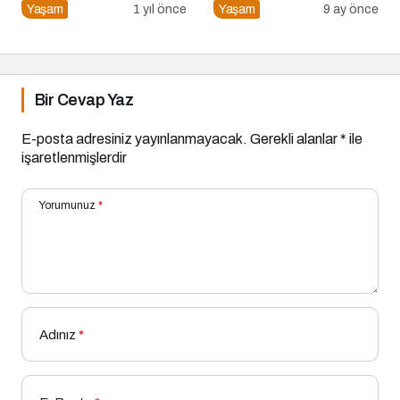
Açıklandı
Yaşam
1 yıl önce
Yaşam
9 ay önce
Bir Cevap Yaz
E-posta adresiniz yayınlanmayacak.
Gerekli alanlar
*
ile
işaretlenmişlerdir
Yorumunuz
*
Adınız
*