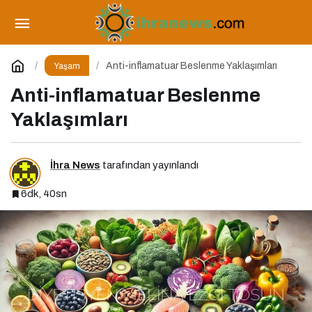
Navigasyon Cihazları Beyin Tembelliğine Yol
Açıyor mu?
Paylaş
Yorum Yap
Anti-inflamatuar Beslenme Yaklaşımları
Yaşam
Anti-inflamatuar Beslenme
Yaklaşımları
İhra News
tarafından yayınlandı
6dk, 40sn