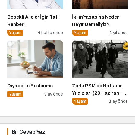
Bebekli Aileler İçin Tatil
İklim Yasasına Neden
Rehberi
Hayır Demeliyiz?
Yaşam
4 hafta önce
Yaşam
1 yıl önce
Diyabette Beslenme
Zorlu PSM’de Haftanın
Yıldızları (29 Haziran – 5
Yaşam
9 ay önce
Temmuz)
Yaşam
1 ay önce
Bir Cevap Yaz