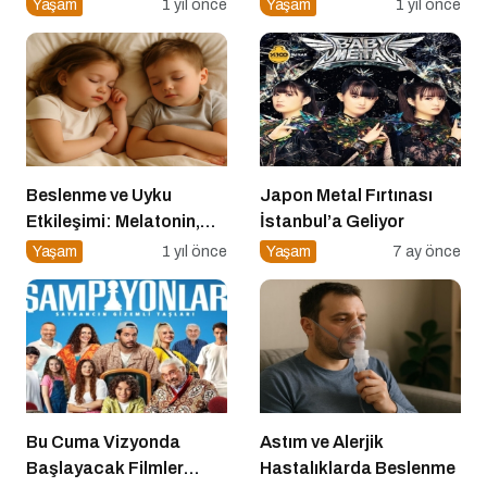
Tehlike
Yaşam
1 yıl önce
Yaşam
1 yıl önce
Beslenme ve Uyku
Japon Metal Fırtınası
Etkileşimi: Melatonin,
İstanbul’a Geliyor
Triptofan ve Çocuk
Yaşam
1 yıl önce
Yaşam
7 ay önce
Davranışları
Bu Cuma Vizyonda
Astım ve Alerjik
Başlayacak Filmler
Hastalıklarda Beslenme