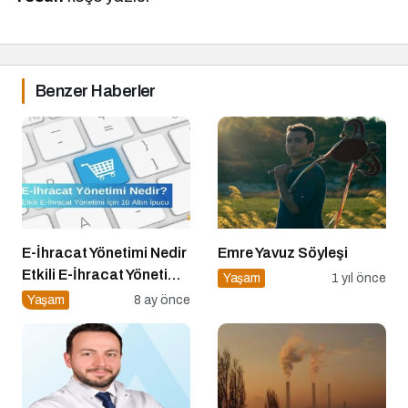
Benzer Haberler
E-İhracat Yönetimi Nedir
Emre Yavuz Söyleşi
Etkili E-İhracat Yönetimi
Yaşam
1 yıl önce
için 10 Altın İpucu
Yaşam
8 ay önce