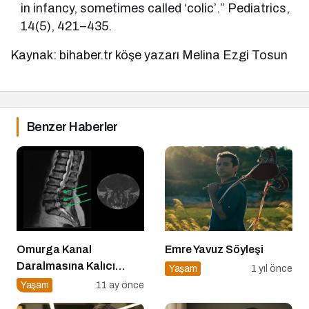
in infancy, sometimes called ‘colic’.” Pediatrics,
14(5), 421–435.
Kaynak: bihaber.tr köşe yazarı Melina Ezgi Tosun
Benzer Haberler
Omurga Kanal
Emre Yavuz Söyleşi
Daralmasına Kalıcı
Yaşam
1 yıl önce
Çözüm: Minimal İnvaziv
Yaşam
11 ay önce
Cerrahi