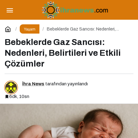
Edebiyat Dünyasında Yeni Bir Soluk: Büyülü
Sandık Çanakkale Zaferi
Paylaş
Yorum Yap
Bebeklerde Gaz Sancısı: Nedenleri,
Yaşam
Belirtileri ve Etkili Çözümler
Bebeklerde Gaz Sancısı:
Nedenleri, Belirtileri ve Etkili
Çözümler
İhra News
tarafından yayınlandı
6dk, 10sn