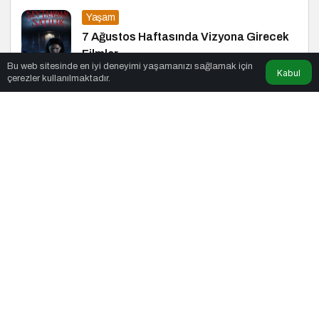
Yaşam
7 Ağustos Haftasında Vizyona Girecek
Filmler
Bu web sitesinde en iyi deneyimi yaşamanızı sağlamak için
Kabul
çerezler kullanılmaktadır.
Siyaset
Başkan Aydoğmuş: CHP Heyetinin
Ziyareti Memnuniyet Verici
Haberler
Ramazan Ayında Enerjinizi Koruyarak
Oruç Tutmanın Püf Noktaları
Blog
Doğanın Sessiz Tanıkları: Selman
Uzun’un Sanat Yolculuğu
Yaşam