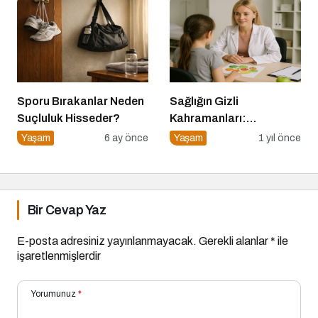
Sporu Bırakanlar Neden
Sağlığın Gizli
Suçluluk Hisseder?
Kahramanları:
Diyetisyenlerimiz
Yaşam
6 ay önce
Yaşam
1 yıl önce
Bir Cevap Yaz
E-posta adresiniz yayınlanmayacak.
Gerekli alanlar
*
ile
işaretlenmişlerdir
Yorumunuz
*