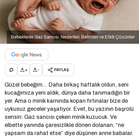
Bebeklerde Gaz Sancısı: Nedenleri, Belirtileri ve Etkili Çözümler
+
-
PAYLAŞ
Güzel bebeğim… Daha birkaç haftalık oldun, seni
kucağımıza yeni aldık, dünya daha tanımadığın bir
yer. Ama o minik karnında kopan fırtınalar bize de
uykusuz geceler yaşatıyor. Evet, bu yazının başrolü
sensin: Gaz sancısı çeken minik kuzucuk. Ve
elbette yanında çaresizlikle dönen dolanan, “ne
yapsam da rahat etse” diye düşünen anne babalar.