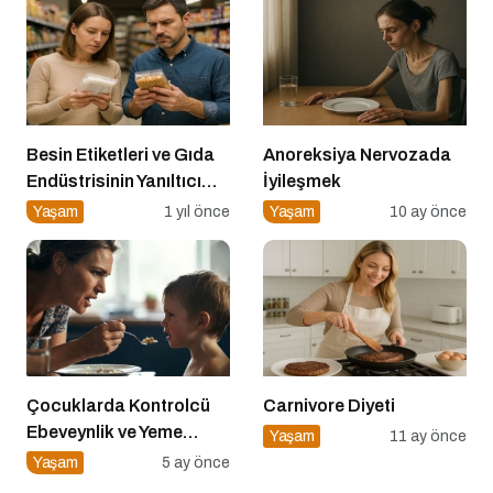
Besin Etiketleri ve Gıda
Anoreksiya Nervozada
Endüstrisinin Yanıltıcı
İyileşmek
Stratejileri
Yaşam
1 yıl önce
Yaşam
10 ay önce
Çocuklarda Kontrolcü
Carnivore Diyeti
Ebeveynlik ve Yeme
Yaşam
11 ay önce
Direnci
Yaşam
5 ay önce