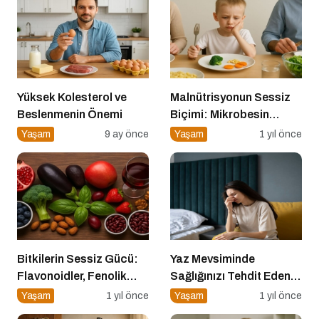
Yüksek Kolesterol ve
Malnütrisyonun Sessiz
Beslenmenin Önemi
Biçimi: Mikrobesin
Eksikliklerinin
Yaşam
9 ay önce
Yaşam
1 yıl önce
Nörogelişim Üzerindeki
Etkisi
Bitkilerin Sessiz Gücü:
Yaz Mevsiminde
Flavonoidler, Fenolik
Sağlığınızı Tehdit Eden
Asitler ve Diğer
Hastalıklara Dikkat!
Yaşam
1 yıl önce
Yaşam
1 yıl önce
Polifenoller