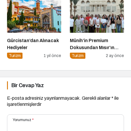
Gürcistan’dan Alınacak
Münih’in Premium
Hediyeler
Dokusundan Mısır’ın
Tarihi Derinliğine
Turizm
1 yıl önce
Turizm
2 ay önce
Bir Cevap Yaz
E-posta adresiniz yayınlanmayacak.
Gerekli alanlar
*
ile
işaretlenmişlerdir
Yorumunuz
*