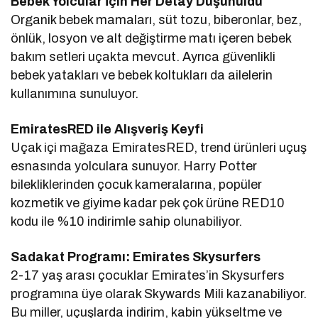
Bebek Yolcular İçin Her Detay Düşünüldü
Organik bebek mamaları, süt tozu, biberonlar, bez,
önlük, losyon ve alt değiştirme matı içeren bebek
bakım setleri uçakta mevcut. Ayrıca güvenlikli
bebek yatakları ve bebek koltukları da ailelerin
kullanımına sunuluyor.
EmiratesRED ile Alışveriş Keyfi
Uçak içi mağaza EmiratesRED, trend ürünleri uçuş
esnasında yolculara sunuyor. Harry Potter
bilekliklerinden çocuk kameralarına, popüler
kozmetik ve giyime kadar pek çok ürüne RED10
kodu ile %10 indirimle sahip olunabiliyor.
Sadakat Programı: Emirates Skysurfers
2-17 yaş arası çocuklar Emirates’in Skysurfers
programına üye olarak Skywards Mili kazanabiliyor.
Bu miller, uçuşlarda indirim, kabin yükseltme ve