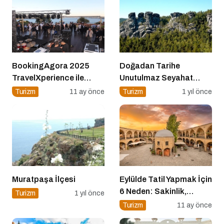
BookingAgora 2025
Doğadan Tarihe
TravelXperience ile
Unutulmaz Seyahat
seyahat sektörü Six
Önerileri
Turizm
11 ay önce
Turizm
1 yıl önce
Senses Kocataş
Mansions’da bir araya
geldi
Muratpaşa İlçesi
Eylülde Tatil Yapmak İçin
6 Neden: Sakinlik,
Turizm
1 yıl önce
Ekonomi ve Keyif Bir
Turizm
11 ay önce
Arada