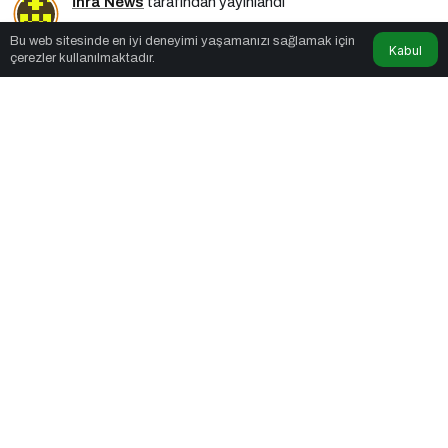
İhra News
tarafından yayınlandı
Bu web sitesinde en iyi deneyimi yaşamanızı sağlamak için
3dk, 26sn
Kabul
çerezler kullanılmaktadır.
Türk Simgeleri Herkesindir
PAYLAŞ