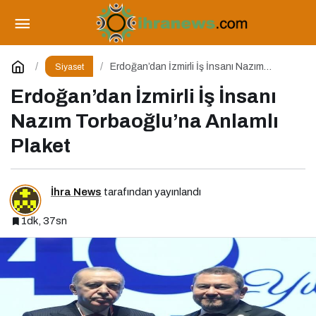
Türk Simgeleri Herkesindir
Paylaş
Yorum Yap
Erdoğan’dan İzmirli İş İnsanı Nazım
Siyaset
Torbaoğlu’na Anlamlı Plaket
Erdoğan’dan İzmirli İş İnsanı
Nazım Torbaoğlu’na Anlamlı
Plaket
İhra News
tarafından yayınlandı
1dk, 37sn