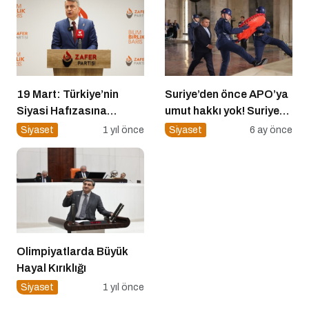
19 Mart: Türkiye’nin
Suriye’den önce APO’ya
Siyasi Hafızasına
umut hakkı yok! Suriye
Kazınan Sivil Darbe
düzelmeden APO’ya
Siyaset
1 yıl önce
Siyaset
6 ay önce
umut hakkı yok!
Olimpiyatlarda Büyük
Hayal Kırıklığı
Siyaset
1 yıl önce