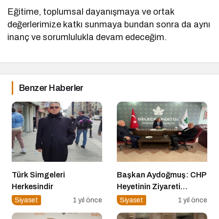
Eğitime, toplumsal dayanışmaya ve ortak
değerlerimize katkı sunmaya bundan sonra da aynı
inanç ve sorumlulukla devam edeceğim.
Benzer Haberler
Türk Simgeleri
Başkan Aydoğmuş: CHP
Herkesindir
Heyetinin Ziyareti
Memnuniyet Verici
Siyaset
1 yıl önce
Siyaset
1 yıl önce