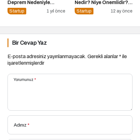
Deprem Nedeniyle
Nedir? Niye Önemlidir?
Ertelendi
Stratejik Marka Yönetimi
Startup
1 yıl önce
Startup
12 ay önce
Nasıl Yapılır?
Bir Cevap Yaz
E-posta adresiniz yayınlanmayacak.
Gerekli alanlar
*
ile
işaretlenmişlerdir
Yorumunuz
*
Adınız
*