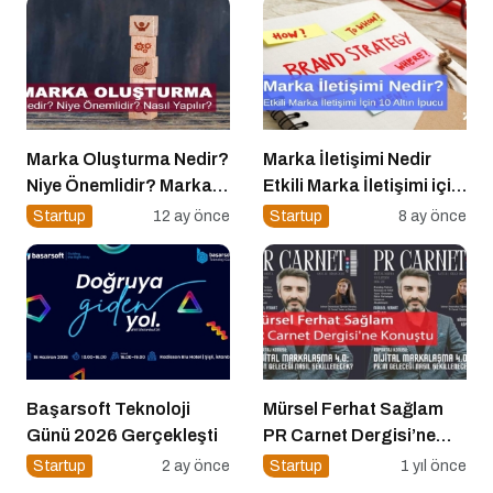
Marka Oluşturma Nedir?
Marka İletişimi Nedir
Niye Önemlidir? Marka
Etkili Marka İletişimi için
Oluşturma Nasıl Yapılır?
10 Altın Öneri
Startup
12 ay önce
Startup
8 ay önce
Başarsoft Teknoloji
Mürsel Ferhat Sağlam
Günü 2026 Gerçekleşti
PR Carnet Dergisi’ne
Konuştu
Startup
2 ay önce
Startup
1 yıl önce