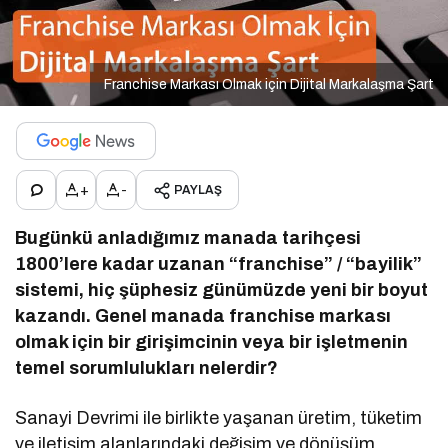
Franchise Markası Olmak için Dijital Markalaşma Şart
+
-
PAYLAŞ
Bugünkü anladığımız manada tarihçesi
1800’lere kadar uzanan “franchise” / “bayilik”
sistemi, hiç şüphesiz günümüzde yeni bir boyut
kazandı. Genel manada franchise markası
olmak için bir girişimcinin veya bir işletmenin
temel sorumlulukları nelerdir?
Sanayi Devrimi ile birlikte yaşanan üretim, tüketim
ve iletişim alanlarındaki değişim ve dönüşüm,