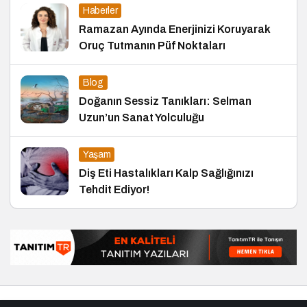
Haberler
Ramazan Ayında Enerjinizi Koruyarak
Oruç Tutmanın Püf Noktaları
Blog
Doğanın Sessiz Tanıkları: Selman
Uzun’un Sanat Yolculuğu
Yaşam
Diş Eti Hastalıkları Kalp Sağlığınızı
Tehdit Ediyor!
© Telif Hakkı 01.02.2002, Tüm Hakları Saklıdır.
haber
,
en iyiler