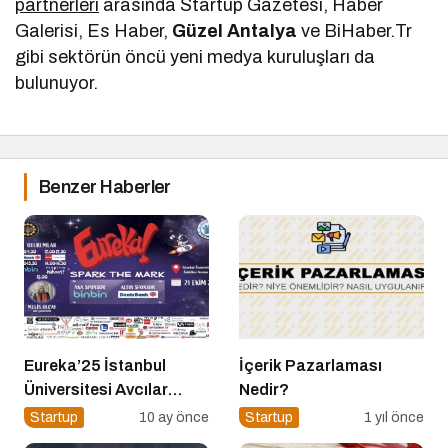
partnerleri
arasında Startup Gazetesi, Haber
Galerisi, Es Haber,
Güzel Antalya
ve BiHaber.Tr
gibi sektörün öncü yeni medya kuruluşları da
bulunuyor.
Benzer Haberler
Eureka’25 İstanbul
İçerik Pazarlaması
Üniversitesi Avcılar
Nedir?
Kampüsü İşletme
Startup
10 ay önce
Startup
1 yıl önce
Fakültesinde