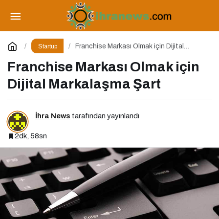
İstanbul Üniversitesi’nde Yeni Medya ve
Dergicilik Konuşuldu
Paylaş
Yorum Yap
Franchise Markası Olmak için Dijital
Startup
Markalaşma Şart
Franchise Markası Olmak için
Dijital Markalaşma Şart
İhra News
tarafından yayınlandı
2dk, 58sn