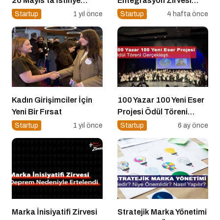
20 Mayıs’ta İstinye
Entegrasyon Zirvesi
Üniversitesi’nde!
Ankara’da
Startup
1 yıl önce
Startup
4 hafta önce
Gerçekleşecek!
Kadın Girişimciler İçin
100 Yazar 100 Yeni Eser
Yeni Bir Fırsat
Projesi Ödül Töreni
Gerçekleşti
Startup
1 yıl önce
Startup
6 ay önce
Marka İnisiyatifi Zirvesi
Stratejik Marka Yönetimi