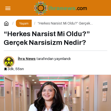
Zorlu PSM’de Sanat Dolu Bir Hafta
Paylaş
Yorum Yap
“Herkes Narsist Mi Oldu?” Gerçek
Yaşam
Narsisizm Nedir?
“Herkes Narsist Mi Oldu?”
Gerçek Narsisizm Nedir?
İhra News
tarafından yayınlandı
3dk, 55sn