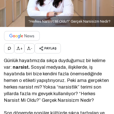
“Herkes Narsist Mi Oldu?” Gerçek Narsisizm Nedir?
+
-
PAYLAŞ
Günlük hayatımızda sıkça duyduğumuz bir kelime
var:
narsist.
Sosyal medyada, ilişkilerde, iş
hayatında biri bize kendini fazla önemsediğinde
hemen o etiketi yapıştırıyoruz. Peki ama gerçekten
herkes narsist mi? Yoksa “narsistlik” terimi son
yıllarda fazla mı gevşek kullanılıyor? “Herkes
Narsist Mi Oldu?” Gerçek Narsisizm Nedir?
Son dönemde popüler kültürde sıkça tartışılan ve