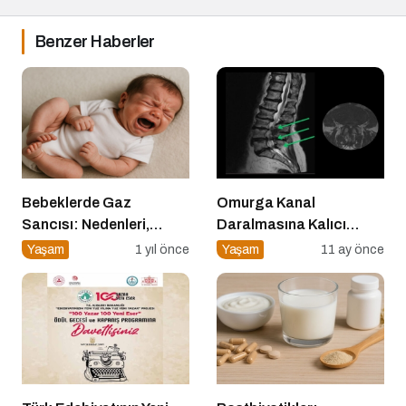
Benzer Haberler
Bebeklerde Gaz
Omurga Kanal
Sancısı: Nedenleri,
Daralmasına Kalıcı
Belirtileri ve Etkili
Çözüm: Minimal İnvaziv
Yaşam
1 yıl önce
Yaşam
11 ay önce
Çözümler
Cerrahi