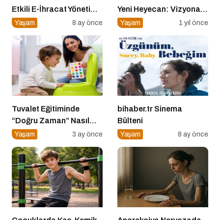
Etkili E-İhracat Yönetimi
Yeni Heyecan: Vizyona
için 10 Altın İpucu
Girecek Filmler Belli
Yaşam
8 ay önce
Yaşam
1 yıl önce
Oldu
Tuvalet Eğitiminde
bihaber.tr Sinema
“Doğru Zaman” Nasıl
Bülteni
Anlaşılır?
Yaşam
3 ay önce
Yaşam
8 ay önce