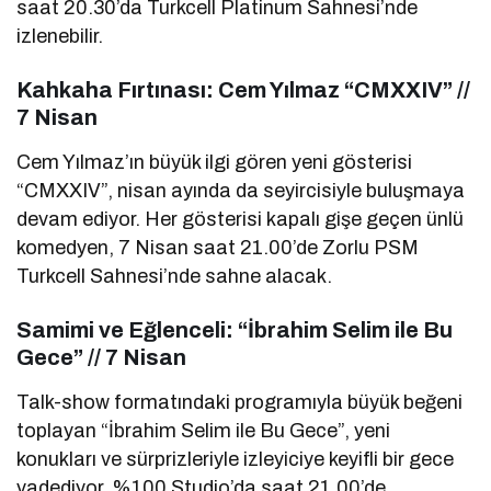
saat 20.30’da Turkcell Platinum Sahnesi’nde
izlenebilir.
Kahkaha Fırtınası: Cem Yılmaz “CMXXIV” //
7 Nisan
Cem Yılmaz’ın büyük ilgi gören yeni gösterisi
“CMXXIV”, nisan ayında da seyircisiyle buluşmaya
devam ediyor. Her gösterisi kapalı gişe geçen ünlü
komedyen, 7 Nisan saat 21.00’de Zorlu PSM
Turkcell Sahnesi’nde sahne alacak.
Samimi ve Eğlenceli: “İbrahim Selim ile Bu
Gece” // 7 Nisan
Talk-show formatındaki programıyla büyük beğeni
toplayan “İbrahim Selim ile Bu Gece”, yeni
konukları ve sürprizleriyle izleyiciye keyifli bir gece
vadediyor. %100 Studio’da saat 21.00’de