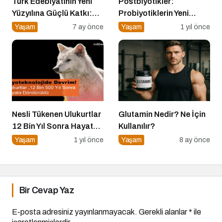
Türk Edebiyatının Yeni
Postbiyotikler:
Yüzyılına Güçlü Katkı:
Probiyotiklerin Yeni
“100 Yazar 100 Yeni
Jenerasyonu mu?
Yaşam
7 ay önce
Yaşam
1 yıl önce
Eser” Projesi Ödül
Gecesi
Nesli Tükenen Ulukurtlar
Glutamin Nedir? Ne İçin
12 Bin Yıl Sonra Hayata
Kullanılır?
Döndürüldü
Yaşam
1 yıl önce
Yaşam
8 ay önce
Bir Cevap Yaz
E-posta adresiniz yayınlanmayacak.
Gerekli alanlar
*
ile