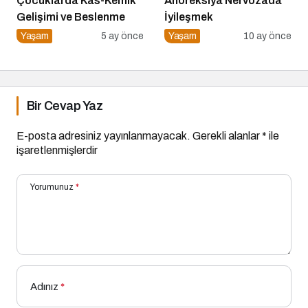
Çocuklarda Kas-Kemik
Anoreksiya Nervozada
Gelişimi ve Beslenme
İyileşmek
Yaşam
5 ay önce
Yaşam
10 ay önce
Bir Cevap Yaz
E-posta adresiniz yayınlanmayacak.
Gerekli alanlar
*
ile
işaretlenmişlerdir
Yorumunuz
*
Adınız
*