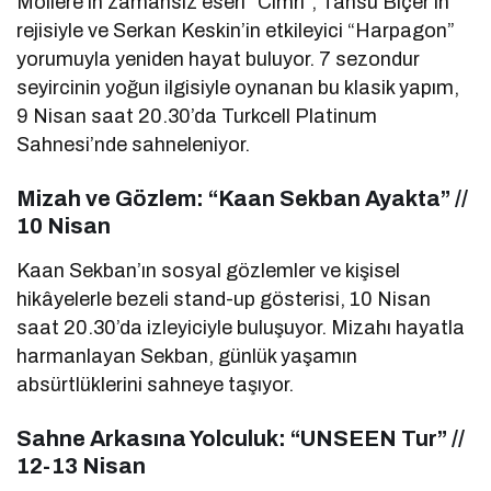
Molière’in zamansız eseri “Cimri”, Tansu Biçer’in
rejisiyle ve Serkan Keskin’in etkileyici “Harpagon”
yorumuyla yeniden hayat buluyor. 7 sezondur
seyircinin yoğun ilgisiyle oynanan bu klasik yapım,
9 Nisan saat 20.30’da Turkcell Platinum
Sahnesi’nde sahneleniyor.
Mizah ve Gözlem: “Kaan Sekban Ayakta” //
10 Nisan
Kaan Sekban’ın sosyal gözlemler ve kişisel
hikâyelerle bezeli stand-up gösterisi, 10 Nisan
saat 20.30’da izleyiciyle buluşuyor. Mizahı hayatla
harmanlayan Sekban, günlük yaşamın
absürtlüklerini sahneye taşıyor.
Sahne Arkasına Yolculuk: “UNSEEN Tur” //
12-13 Nisan