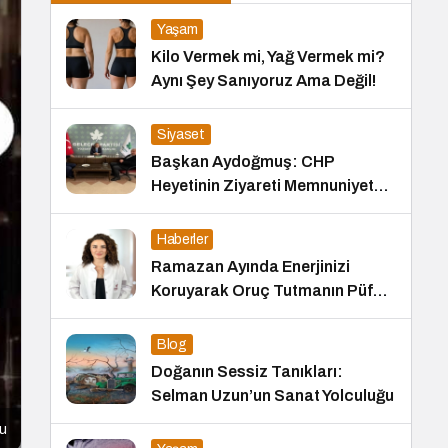
Yaşam
Kilo Vermek mi, Yağ Vermek mi?
Aynı Şey Sanıyoruz Ama Değil!
Siyaset
Başkan Aydoğmuş: CHP
Heyetinin Ziyareti Memnuniyet
Verici
Haberler
Ramazan Ayında Enerjinizi
Koruyarak Oruç Tutmanın Püf
Noktaları
Blog
Doğanın Sessiz Tanıkları:
Selman Uzun’un Sanat Yolculuğu
tu