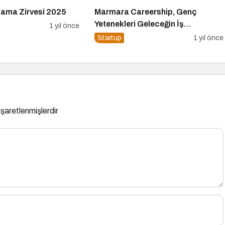
ama Zirvesi 2025
Marmara Careership, Genç
Yetenekleri Geleceğin İş
1 yıl önce
Dünyasıyla Buluşturuyor!
Startup
1 yıl önce
 işaretlenmişlerdir