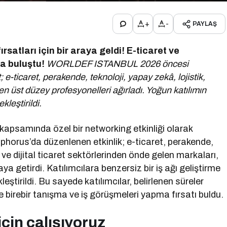
+
-
PAYLAŞ
ırsatları için bir araya geldi!
E-ticaret ve
da buluştu!
WORLDEF ISTANBUL 2026 öncesi
e-ticaret, perakende, teknoloji, yapay zekâ, lojistik,
en üst düzey profesyonelleri ağırladı. Yoğun katılımın
kleştirildi.
apsamında özel bir networking etkinliği olarak
phorus’da düzenlenen etkinlik; e-ticaret, perakende,
 ve dijital ticaret sektörlerinden önde gelen markaları,
araya getirdi. Katılımcılara benzersiz bir iş ağı geliştirme
ştirildi. Bu sayede katılımcılar, belirlenen süreler
yle birebir tanışma ve iş görüşmeleri yapma fırsatı buldu.
için çalışıyoruz