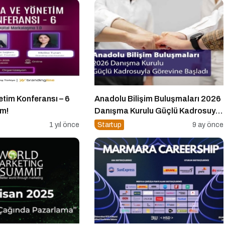
etim Konferansı – 6
Anadolu Bilişim Buluşmaları 2026
ım!
Danışma Kurulu Güçlü Kadrosuyla
Görevine Başladı
1 yıl önce
Startup
9 ay önce