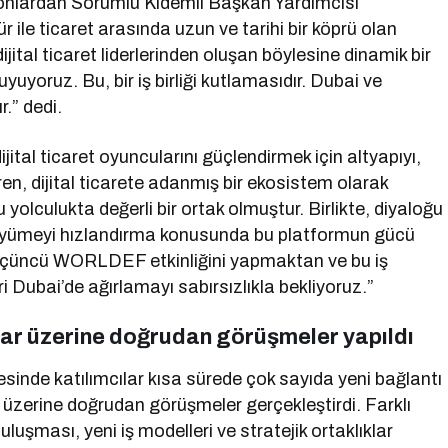
lardan Sorumlu Kıdemli Başkan Yardımcısı
ile ticaret arasında uzun ve tarihi bir köprü olan
ijital ticaret liderlerinden oluşan böylesine dinamik bir
uyoruz. Bu, bir iş birliği kutlamasıdır. Dubai ve
.” dedi.
ital ticaret oyuncularını güçlendirmek için altyapıyı,
en, dijital ticarete adanmış bir ekosistem olarak
culukta değerli bir ortak olmuştur. Birlikte, diyaloğu
 büyümeyi hızlandırma konusunda bu platformun gücü
çüncü WORLDEF etkinliğini yapmaktan ve bu iş
i Dubai’de ağırlamayı sabırsızlıkla bekliyoruz.”
satlar üzerine doğrudan görüşmeler yapıldı
inde katılımcılar kısa sürede çok sayıda yeni bağlantı
tlar üzerine doğrudan görüşmeler gerçekleştirdi. Farklı
uşması, yeni iş modelleri ve stratejik ortaklıklar