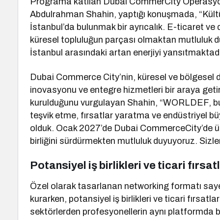
Programa katılan Dubai CommerCity Operasyon
Abdulrahman Shahin, yaptığı konuşmada, “Kültür 
İstanbul’da bulunmak bir ayrıcalık. E-ticaret ve d
küresel topluluğun parçası olmaktan mutluluk duy
İstanbul arasındaki artan enerjiyi yansıtmaktadır
Dubai Commerce City’nin, küresel ve bölgesel dij
inovasyonu ve entegre hizmetleri bir araya getir
kurulduğunu vurgulayan Shahin, “WORLDEF, bu yol
teşvik etme, fırsatlar yaratma ve endüstriyel
olduk. Ocak 2027’de Dubai CommerceCity’de ü
birliğini sürdürmekten mutluluk duyuyoruz. Sizler
Potansiyel iş birlikleri ve ticari fır
Özel olarak tasarlanan networking formatı sayes
kurarken, potansiyel iş birlikleri ve ticari fırsa
sektörlerden profesyonellerin aynı platformda bul