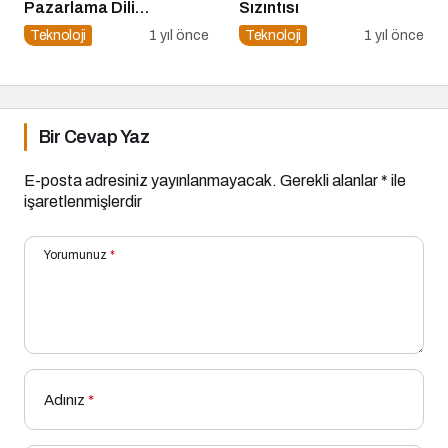
Pazarlama Dili
Sızıntısı
Konuşuyor:
Teknoloji
1 yıl önce
Teknoloji
1 yıl önce
ChatGPT’nin
Güncellemeleri ve
Markalara Yönelik
Fırsatlar
Bir Cevap Yaz
E-posta adresiniz yayınlanmayacak.
Gerekli alanlar
*
ile
işaretlenmişlerdir
Yorumunuz
*
Adınız
*