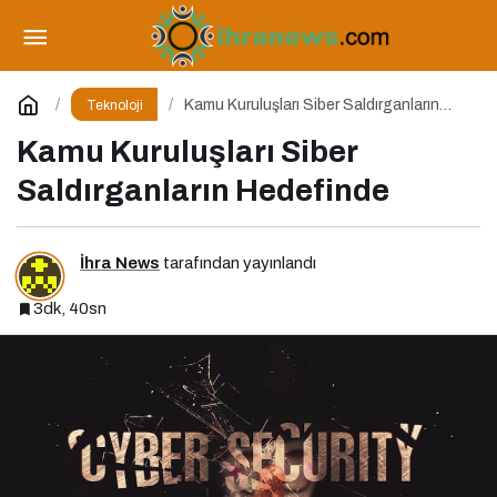
Kamu Kuruluşları Siber Saldırganların
Hedefinde
Yorum Yap
Kamu Kuruluşları Siber Saldırganların
Teknoloji
Hedefinde
Kamu Kuruluşları Siber
Saldırganların Hedefinde
İhra News
tarafından yayınlandı
3dk, 40sn