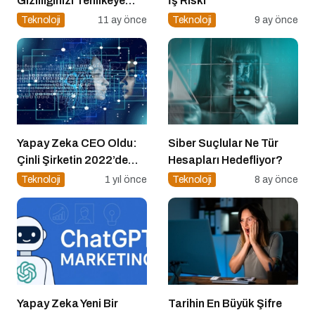
Gizliliğinizi Tehlikeye
İş Riski
Atabilir
Teknoloji
11 ay önce
Teknoloji
9 ay önce
Yapay Zeka CEO Oldu:
Siber Suçlular Ne Tür
Çinli Şirketin 2022’de
Hesapları Hedefliyor?
Attığı Adım Yeniden
Teknoloji
1 yıl önce
Teknoloji
8 ay önce
Gündemde
Yapay Zeka Yeni Bir
Tarihin En Büyük Şifre