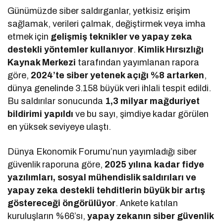
Günümüzde siber saldırganlar, yetkisiz erişim
sağlamak, verileri çalmak, değiştirmek veya imha
etmek için
gelişmiş teknikler ve yapay zeka
destekli yöntemler kullanıyor
.
Kimlik Hırsızlığı
Kaynak Merkezi
tarafından yayımlanan rapora
göre,
2024’te siber yetenek açığı %8 artarken
,
dünya genelinde 3.158 büyük veri ihlali tespit edildi.
Bu saldırılar sonucunda
1,3 milyar mağduriyet
bildirimi yapıldı
ve bu sayı, şimdiye kadar görülen
en yüksek seviyeye ulaştı.
Dünya Ekonomik Forumu’nun yayımladığı siber
güvenlik raporuna göre,
2025 yılına kadar fidye
yazılımları, sosyal mühendislik saldırıları ve
yapay zeka destekli tehditlerin büyük bir artış
göstereceği öngörülüyor
. Ankete katılan
kuruluşların %66’sı,
yapay zekanın siber güvenlik