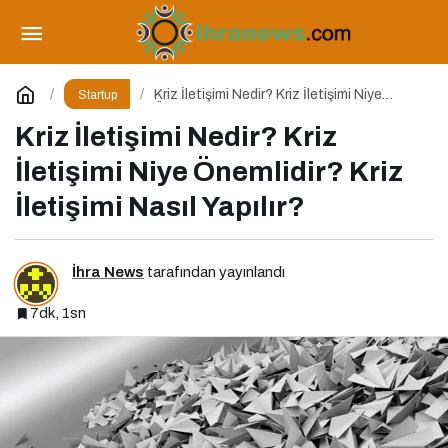
Sponsorluk Yönetimi Nedir? Niye Önemlidir?
Nasıl Yapılır?
Paylaş
Yorum Yap
Kriz İletişimi Nedir? Kriz İletişimi Niye
Startup
Önemlidir? Kriz İletişimi Nasıl Yapılır?
Kriz İletişimi Nedir? Kriz
İletişimi Niye Önemlidir? Kriz
İletişimi Nasıl Yapılır?
İhra News
tarafından yayınlandı
7dk, 1sn