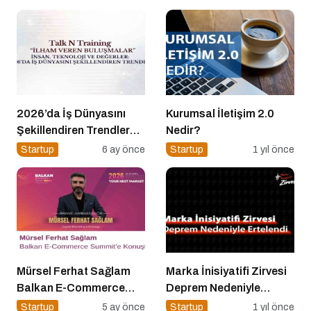
2026’da İş Dünyasını
Kurumsal İletişim 2.0
Şekillendiren Trendler
Nedir?
Talk N Training “İlham
Startup
6 ay önce
Startup
1 yıl önce
Veren Buluşmalar”
Serisinde!
Mürsel Ferhat Sağlam
Marka İnisiyatifi Zirvesi
Balkan E-Commerce
Deprem Nedeniyle
Summit’e Konuştu
Ertelendi
Startup
5 ay önce
Startup
1 yıl önce