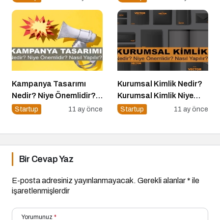
Kampanya Tasarımı
Kurumsal Kimlik Nedir?
Nedir? Niye Önemlidir?
Kurumsal Kimlik Niye
Kampanya Tasarımı
Önemlidir? Kurumsal
Startup
11 ay önce
Startup
11 ay önce
Nasıl Yapılır?
Kimlik Nasıl Yapılır?
Bir Cevap Yaz
E-posta adresiniz yayınlanmayacak.
Gerekli alanlar
*
ile
işaretlenmişlerdir
Yorumunuz
*