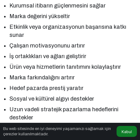
Kurumsal itibarın güçlenmesini sağlar
Marka değerini yükseltir
Etkinlik veya organizasyonun başarısına katkı
sunar
Çalışan motivasyonunu artırır
İş ortaklıkları ve ağları geliştirir
Ürün veya hizmetlerin tanıtımını kolaylaştırır
Marka farkındalığını artırır
Hedef pazarda prestij yaratır
Sosyal ve kültürel algıyı destekler
Uzun vadeli stratejik pazarlama hedeflerini
destekler
Bu web sitesinde en iyi deneyimi yaşamanızı sağlamak için
Sponsorluk Yönetimi Nasıl Yapılır?
Kabul
çerezler kullanılmaktadır.