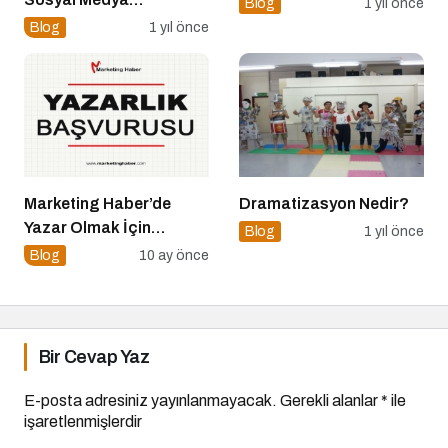
Blog
1 yıl önce
Okuryazarlığına Eleştirel
Blog
1 yıl önce
Bir Bakış: Dr. Hüseyin
Yaşa Konuk Oldu
Marketing Haber’de
Dramatizasyon Nedir?
Yazar Olmak İçin
Blog
1 yıl önce
Yazarlık Başvurusu
Blog
10 ay önce
Başladı!
Bir Cevap Yaz
E-posta adresiniz yayınlanmayacak.
Gerekli alanlar
*
ile
işaretlenmişlerdir