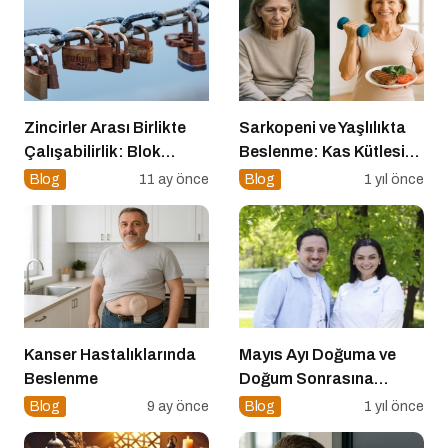
Zincirler Arası Birlikte
Sarkopeni ve Yaşlılıkta
Çalışabilirlik: Blok
Beslenme: Kas Kütlesi
Zincirlerin Geleceği
Nasıl Korunur?
Blog
11 ay önce
Blog
1 yıl önce
Kanser Hastalıklarında
Mayıs Ayı Doğuma ve
Beslenme
Doğum Sonrasına
Hazırlık Atölyesi
Blog
9 ay önce
Blog
1 yıl önce