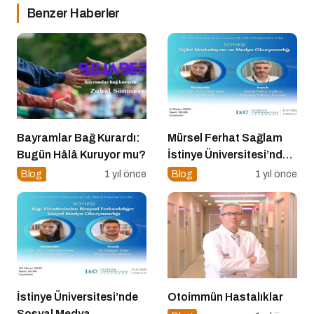
Benzer Haberler
Bayramlar Bağ Kurardı:
Mürsel Ferhat Sağlam
Bugün Hâlâ Kuruyor mu?
İstinye Üniversitesi’nde
Dijital Medya
Blog
1 yıl önce
Blog
1 yıl önce
Okuryazarlığı
Kapsamında
Konuşacak!
İstinye Üniversitesi’nde
Otoimmün Hastalıklar
Sosyal Medya