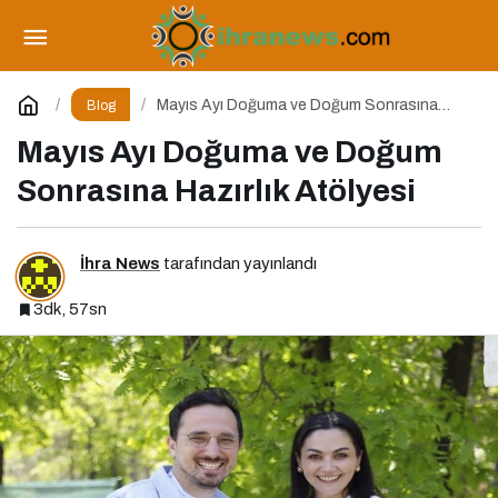
Mürsel Ferhat Sağlam İstinye Üniversitesi’nde
Dijital Medya Okuryazarlığı Kapsamında Konuşacak!
Paylaş
Yorum Yap
Mayıs Ayı Doğuma ve Doğum Sonrasına
Blog
Hazırlık Atölyesi
Mayıs Ayı Doğuma ve Doğum
Sonrasına Hazırlık Atölyesi
İhra News
tarafından yayınlandı
3dk, 57sn