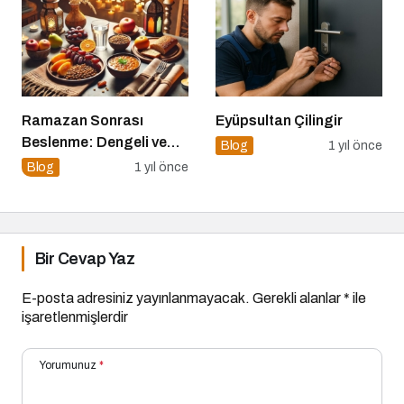
Ramazan Sonrası
Eyüpsultan Çilingir
Beslenme: Dengeli ve
Blog
1 yıl önce
Sağlıklı Bir Geçiş İçin
Blog
1 yıl önce
İpuçları
Bir Cevap Yaz
E-posta adresiniz yayınlanmayacak.
Gerekli alanlar
*
ile
işaretlenmişlerdir
Yorumunuz
*