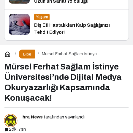
Uzun’un Sanat Yolculuğu
Yaşam
Diş Eti Hastalıkları Kalp Sağlığınızı
Tehdit Ediyor!
Mürsel Ferhat Sağlam İstinye
Blog
Üniversitesi’nde Dijital Medya Okuryazarlığı
Kapsamında Konuşacak!
Mürsel Ferhat Sağlam İstinye
Üniversitesi’nde Dijital Medya
Okuryazarlığı Kapsamında
Konuşacak!
İhra News
tarafından yayınlandı
2dk, 7sn