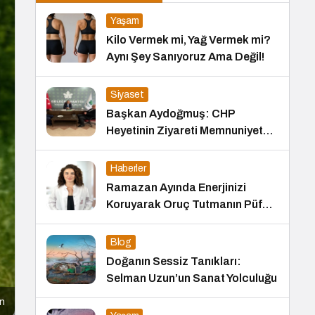
Yaşam
Kilo Vermek mi, Yağ Vermek mi?
Aynı Şey Sanıyoruz Ama Değil!
Siyaset
Başkan Aydoğmuş: CHP
Heyetinin Ziyareti Memnuniyet
Verici
Haberler
Ramazan Ayında Enerjinizi
Koruyarak Oruç Tutmanın Püf
Noktaları
Blog
Doğanın Sessiz Tanıkları:
Selman Uzun’un Sanat Yolculuğu
n