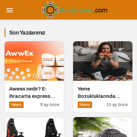
Son Yazılarımız
Awwex nedir? E-
Yeme
ihracatta express
Bozukluklarında
kargo için tek panel
Yeme Ataklarını Nasıl
News
8 ay önce
News
10 ay önce
Engellerim?