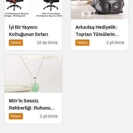
İyi Bir Yayıncı
Arkadaş Hediyelik:
Koltuğunun Sırları
Toptan Tütsülerin
Güvenilir Adresi
News
10 ay önce
News
1 yıl önce
Mitr’in Sessiz
Rehberliği: Ruhunu
Anlatan Ürünler
News
1 yıl önce