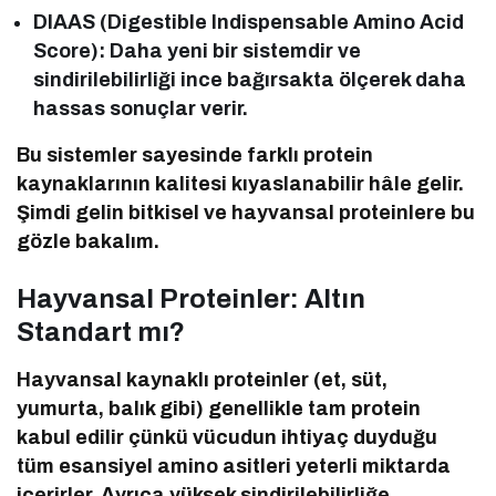
DIAAS (Digestible Indispensable Amino Acid
Score): Daha yeni bir sistemdir ve
sindirilebilirliği ince bağırsakta ölçerek daha
hassas sonuçlar verir.
Bu sistemler sayesinde farklı protein
kaynaklarının kalitesi kıyaslanabilir hâle gelir.
Şimdi gelin bitkisel ve hayvansal proteinlere bu
gözle bakalım.
Hayvansal Proteinler: Altın
Standart mı?
Hayvansal kaynaklı proteinler (et, süt,
yumurta, balık gibi) genellikle tam protein
kabul edilir çünkü vücudun ihtiyaç duyduğu
tüm esansiyel amino asitleri yeterli miktarda
içerirler. Ayrıca yüksek sindirilebilirliğe