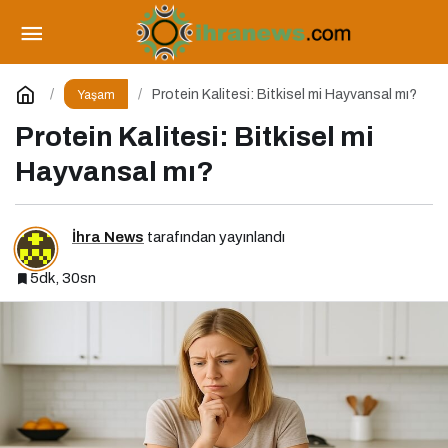
Dijital Çağın İlişkileri: Tüketen 6 Davranış
Biçimi
Paylaş
Yorum Yap
Protein Kalitesi: Bitkisel mi Hayvansal mı?
Yaşam
Protein Kalitesi: Bitkisel mi
Hayvansal mı?
İhra News
tarafından yayınlandı
5dk, 30sn