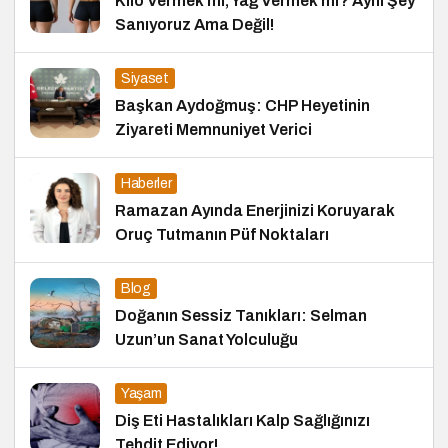
Kilo Vermek mi, Yağ Vermek mi? Aynı Şey
Sanıyoruz Ama Değil!
Siyaset
Başkan Aydoğmuş: CHP Heyetinin
Ziyareti Memnuniyet Verici
Haberler
Ramazan Ayında Enerjinizi Koruyarak
Oruç Tutmanın Püf Noktaları
Blog
Doğanın Sessiz Tanıkları: Selman
Uzun’un Sanat Yolculuğu
Yaşam
Diş Eti Hastalıkları Kalp Sağlığınızı
Tehdit Ediyor!