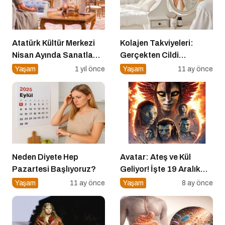
Atatürk Kültür Merkezi
Kolajen Takviyeleri:
Nisan Ayında Sanatla
Gerçekten Cildi
Dolup Taşıyor
Gençleştiriyor mu?
Yaşam
1 yıl önce
Yaşam
11 ay önce
Neden Diyete Hep
Avatar: Ateş ve Kül
Pazartesi Başlıyoruz?
Geliyor! İşte 19 Aralık
Vizyon Filmleri
Yaşam
11 ay önce
Yaşam
8 ay önce