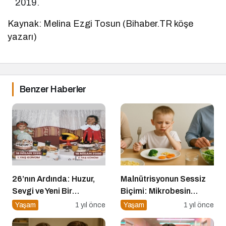
2019.
Kaynak: Melina Ezgi Tosun (Bihaber.TR köşe
yazarı)
Benzer Haberler
26’nın Ardında: Huzur,
Malnütrisyonun Sessiz
Sevgi ve Yeni Bir
Biçimi: Mikrobesin
Başlangıç
Eksikliklerinin
Yaşam
1 yıl önce
Yaşam
1 yıl önce
Nörogelişim Üzerindeki