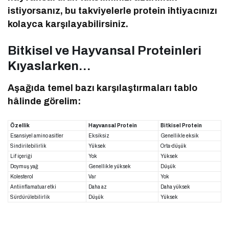
istiyorsanız, bu takviyelerle protein ihtiyacınızı
kolayca karşılayabilirsiniz.
Bitkisel ve Hayvansal Proteinleri
Kıyaslarken…
Aşağıda temel bazı karşılaştırmaları tablo
hâlinde görelim:
Özellik
Hayvansal Protein
Bitkisel Protein
Esansiyel amino asitler
Eksiksiz
Genellikle eksik
Sindirilebilirlik
Yüksek
Orta-düşük
Lif içeriği
Yok
Yüksek
Doymuş yağ
Genellikle yüksek
Düşük
Kolesterol
Var
Yok
Antiinflamatuar etki
Daha az
Daha yüksek
Sürdürülebilirlik
Düşük
Yüksek