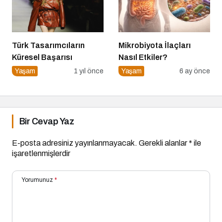
Türk Tasarımcıların
Mikrobiyota İlaçları
Küresel Başarısı
Nasıl Etkiler?
Yaşam
1 yıl önce
Yaşam
6 ay önce
Bir Cevap Yaz
E-posta adresiniz yayınlanmayacak.
Gerekli alanlar
*
ile
işaretlenmişlerdir
Yorumunuz
*