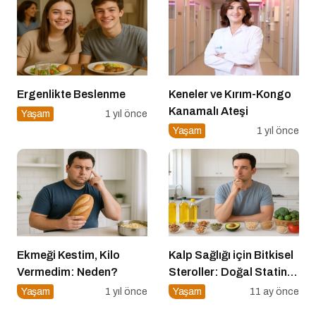
Etkisi
Ergenlikte Beslenme
Keneler ve Kırım-Kongo
Kanamalı Ateşi
Yaşam
1 yıl önce
Yaşam
1 yıl önce
Ekmeği Kestim, Kilo
Kalp Sağlığı için Bitkisel
Vermedim: Neden?
Steroller: Doğal Statin
Etkisi
Yaşam
1 yıl önce
Yaşam
11 ay önce