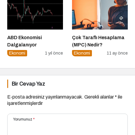
ABD Ekonomisi
Çok Taraflı Hesaplama
Dalgalanıyor
(MPC) Nedir?
Ekonomi
1 yıl önce
Ekonomi
11 ay önce
Bir Cevap Yaz
E-posta adresiniz yayınlanmayacak.
Gerekli alanlar
*
ile
işaretlenmişlerdir
Yorumunuz
*