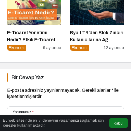
E-Ticaret Yönetimi
Bybit TR’den Blok Zinciri
Nedir? Etkili E-Ticaret
Kullanıcılarına Ağ
Yönetimi İçin 10 Altın
Tıkanıklığı Rehberi!
Ekonomi
9 ay önce
Ekonomi
12 ay önce
İpucu
Bir Cevap Yaz
E-posta adresiniz yayınlanmayacak.
Gerekli alanlar
*
ile
işaretlenmişlerdir
Yorumunuz
*
Bu web sitesinde en iyi deneyimi yaşamanızı sağlamak için
Kabul
çerezler kullanılmaktadır.