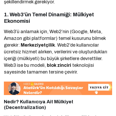
şekillendirmek gerekiyor.
1. Web3’ün Temel Dinamiği: Mülkiyet
Ekonomisi
Web3’ü anlamak için, Web2’nin (Google, Meta,
Amazon gibi platformlar) temel kusurunu bilmek
gerekir:
Merkeziyetçilik
. Web2’de kullanıcılar
ücretsiz hizmet alırken, verilerini ve oluşturdukları
içeriği (mülkiyeti) bu büyük şirketlere devrettiler.
Web3 ise bu modeli,
blok zinciri
teknolojisi
sayesinde tamamen tersine çevirir.
Nedir? Kullanıcıya Ait Mülkiyet
(Decentralization)