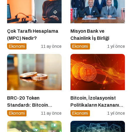
Çok Taraflı Hesaplama
Misyon Bank ve
(MPC) Nedir?
Chainlink İş Birliği
Ekonomi
11 ay önce
Ekonomi
1 yıl önce
BRC-20 Token
Bitcoin, İzolasyonist
Standardı: Bitcoin
Politikaların Kazananı
Üzerindeki Deneysel
Olabilir
Ekonomi
11 ay önce
Ekonomi
1 yıl önce
Adım