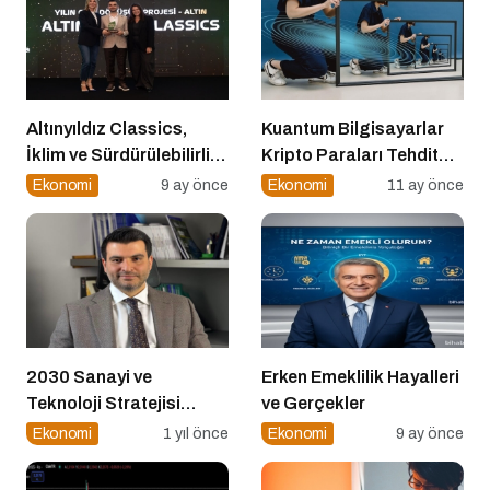
Altınyıldız Classics,
Kuantum Bilgisayarlar
İklim ve Sürdürülebilirlik
Kripto Paraları Tehdit
Ödülleri’nde “Yılın Geri
Eder mi?
Ekonomi
9 ay önce
Ekonomi
11 ay önce
Dönüşüm Projesi”
Kategorisinde Altın Ödül
Kazandı
2030 Sanayi ve
Erken Emeklilik Hayalleri
Teknoloji Stratejisi
ve Gerçekler
Açıklandı
Ekonomi
1 yıl önce
Ekonomi
9 ay önce