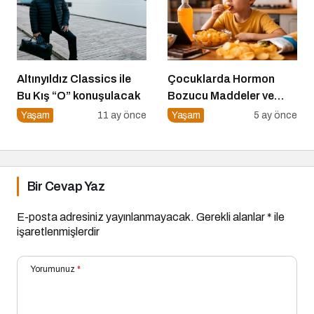
Altınyıldız Classics ile
Çocuklarda Hormon
Bu Kış “O” konuşulacak
Bozucu Maddeler ve
Paketli Gıdalar
Yaşam
11 ay önce
Yaşam
5 ay önce
Bir Cevap Yaz
E-posta adresiniz yayınlanmayacak.
Gerekli alanlar
*
ile
işaretlenmişlerdir
Yorumunuz
*