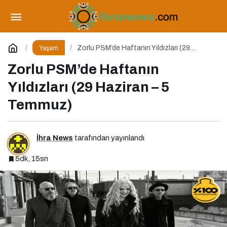
Yılın En Büyük E-Ticaret Fuarı: WORLDEF
Istanbul 2026
Paylaş
Yorum Yap
Zorlu PSM’de Haftanın Yıldızları (29
Yaşam
Haziran – 5 Temmuz)
Zorlu PSM’de Haftanın
Yıldızları (29 Haziran – 5
Temmuz)
İhra News
tarafından yayınlandı
5dk, 15sn