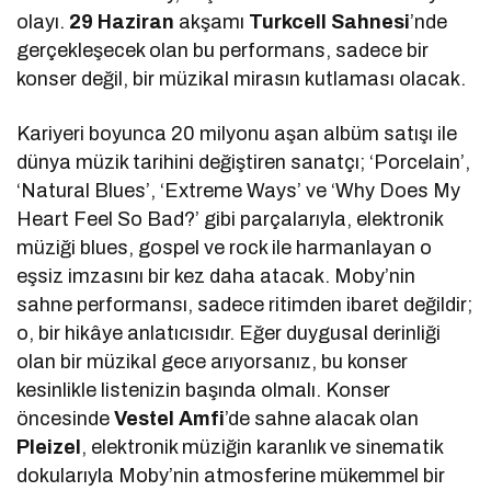
olayı.
29 Haziran
akşamı
Turkcell Sahnesi
’nde
gerçekleşecek olan bu performans, sadece bir
konser değil, bir müzikal mirasın kutlaması olacak.
Kariyeri boyunca 20 milyonu aşan albüm satışı ile
dünya müzik tarihini değiştiren sanatçı; ‘Porcelain’,
‘Natural Blues’, ‘Extreme Ways’ ve ‘Why Does My
Heart Feel So Bad?’ gibi parçalarıyla, elektronik
müziği blues, gospel ve rock ile harmanlayan o
eşsiz imzasını bir kez daha atacak. Moby’nin
sahne performansı, sadece ritimden ibaret değildir;
o, bir hikâye anlatıcısıdır. Eğer duygusal derinliği
olan bir müzikal gece arıyorsanız, bu konser
kesinlikle listenizin başında olmalı. Konser
öncesinde
Vestel Amfi
’de sahne alacak olan
Pleizel
, elektronik müziğin karanlık ve sinematik
dokularıyla Moby’nin atmosferine mükemmel bir