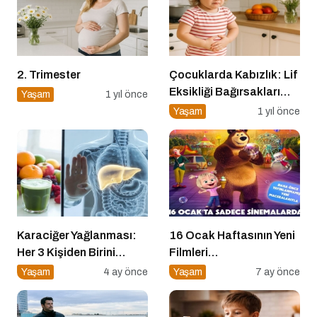
2. Trimester
Çocuklarda Kabızlık: Lif
Eksikliği Bağırsakları
Yaşam
1 yıl önce
Nasıl Yavaşlatır?
Yaşam
1 yıl önce
Karaciğer Yağlanması:
16 Ocak Haftasının Yeni
Her 3 Kişiden Birini
Filmleri
Tehdit Eden “Sessiz”
Sinemaseverlerle
Yaşam
4 ay önce
Yaşam
7 ay önce
Salgın
Buluşuyor