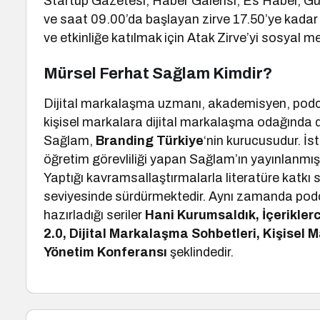
Startup Gazetesi, Haber Galerisi, Es Haber, Gü
ve saat 09.00’da başlayan zirve 17.50’ye kadar d
ve etkinliğe katılmak için Atak Zirve’yi sosyal m
Mürsel Ferhat Sağlam Kimdir?
Dijital markalaşma uzmanı, akademisyen, podca
kişisel markalara dijital markalaşma odağında
Sağlam,
Branding Türkiye
‘nin kurucusudur. İs
öğretim görevliliği yapan Sağlam’ın yayınlanmış 
Yaptığı kavramsallaştırmalarla literatüre katkı
seviyesinde sürdürmektedir. Aynı zamanda podc
hazırladığı seriler
Hani Kurumsaldık, İçeriklerc
2.0, Dijital Markalaşma Sohbetleri, Kişisel
Yönetim Konferansı
şeklindedir.