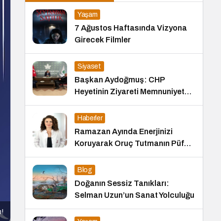
Yaşam
7 Ağustos Haftasında Vizyona
Girecek Filmler
Siyaset
Başkan Aydoğmuş: CHP
Heyetinin Ziyareti Memnuniyet
Verici
Haberler
Ramazan Ayında Enerjinizi
Koruyarak Oruç Tutmanın Püf
Noktaları
Blog
Doğanın Sessiz Tanıkları:
Selman Uzun’un Sanat Yolculuğu
m!