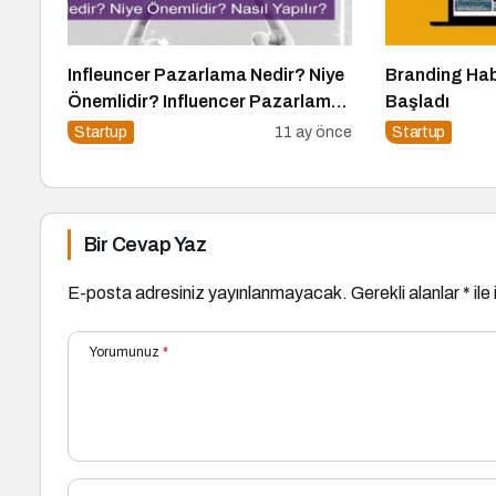
Infleuncer Pazarlama Nedir? Niye
Branding Hab
Önemlidir? Influencer Pazarlama
Başladı
Nasıl Yapılır?
Startup
11 ay önce
Startup
Bir Cevap Yaz
E-posta adresiniz yayınlanmayacak.
Gerekli alanlar
*
ile
Yorumunuz
*