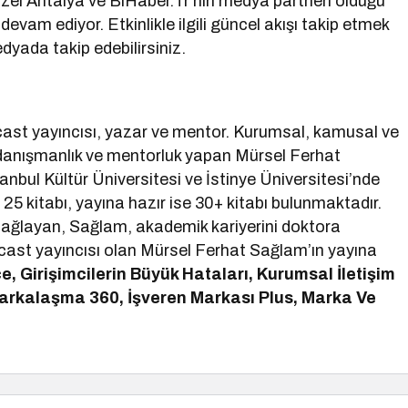
zel Antalya ve BiHaber.Tr’nin medya partneri olduğu
evam ediyor. Etkinlikle ilgili güncel akışı takip etmek
edyada takip edebilirsiniz.
st yayıncısı, yazar ve mentor. Kurumsal, kamusal ve
 danışmanlık ve mentorluk yapan Mürsel Ferhat
tanbul Kültür Üniversitesi ve İstinye Üniversitesi’nde
25 kitabı, yayına hazır ise 30+ kitabı bulunmaktadır.
 sağlayan, Sağlam, akademik kariyerini doktora
ast yayıncısı olan Mürsel Ferhat Sağlam’ın yayına
e, Girişimcilerin Büyük Hataları, Kurumsal İletişim
 Markalaşma 360, İşveren Markası Plus, Marka Ve