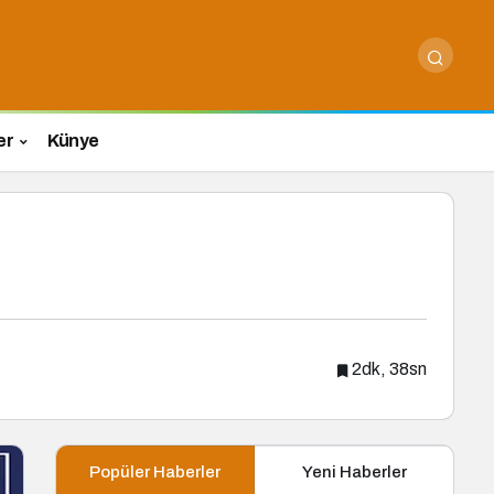
er
Künye
2dk, 38sn
Popüler Haberler
Yeni Haberler