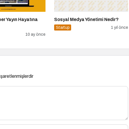
er Yayın Hayatına
Sosyal Medya Yönetimi Nedir?
Startup
1 yıl önce
10 ay önce
 işaretlenmişlerdir