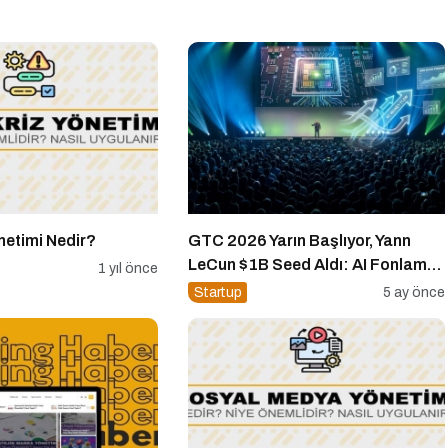
önetimi Nedir?
GTC 2026 Yarın Başlıyor, Yann
LeCun $1B Seed Aldı: AI Fonlama
1 yıl önce
Çılgınlığı
Startup
5 ay önce