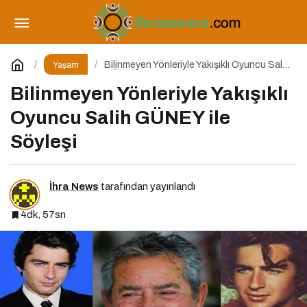
Minimalist Beslenme: Az ile Daha Sağlıklı
Yaşamak
Paylaş
Yorum Yap
Bilinmeyen Yönleriyle Yakışıklı Oyuncu Salih
Yaşam
GÜNEY ile Söyleşi
Bilinmeyen Yönleriyle Yakışıklı
Oyuncu Salih GÜNEY ile
Söyleşi
İhra News
tarafından yayınlandı
4dk, 57sn