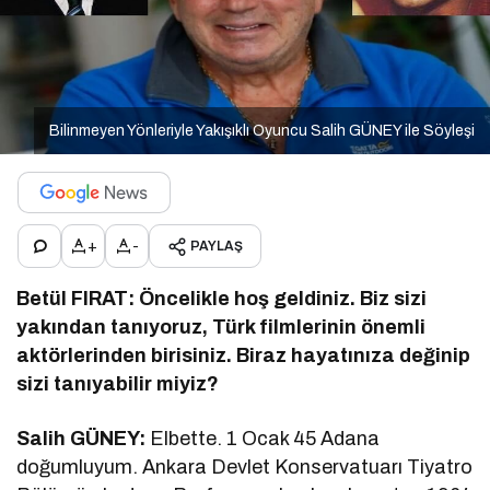
Bilinmeyen Yönleriyle Yakışıklı Oyuncu Salih GÜNEY ile Söyleşi
+
-
PAYLAŞ
Betül FIRAT: Öncelikle hoş geldiniz. Biz sizi
yakından tanıyoruz, Türk filmlerinin önemli
aktörlerinden birisiniz. Biraz hayatınıza değinip
sizi tanıyabilir miyiz?
Salih GÜNEY:
Elbette. 1 Ocak 45 Adana
doğumluyum. Ankara Devlet Konservatuarı Tiyatro