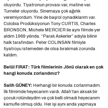
oluyordu. Tiyatronun provası var, matine var.
Turneler oluyordu. Sinemaya çok ağırlık
veremiyordum. Yine de başrol oynadıklarım var.
Colobia Prodüksiyonun Tony CURTIS, Charles
BRONSON, Michele MERCIER ile aynı filmde yer
aldım 1969 yılında. “Paralı Askerler” adıyla bilinir
halk tarafından. Peter COLINSAN filmiyle
tiyatroyu istemeden de olsa bırakmak zorunda
kaldım.
Betül FIRAT: Türk filmlerinin Jönü olarak en çok
hangi konuda zorlandınız?
Salih GÜNEY:
Herhangi bir konuda zorlanmadım.
İlk filmimde heyecanım vardı. Allah’tan aksak bir
çocuk rolündeydim ve çok belli olmadı heyecanım
kamufle olmuş oldu. Her işi aynı anda yapmaya