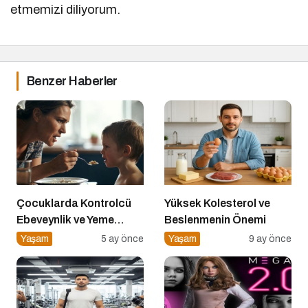
etmemizi diliyorum.
Benzer Haberler
Çocuklarda Kontrolcü
Yüksek Kolesterol ve
Ebeveynlik ve Yeme
Beslenmenin Önemi
Direnci
Yaşam
5 ay önce
Yaşam
9 ay önce