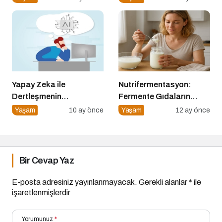
Yapay Zeka ile
Nutrifermentasyon:
Dertleşmenin
Fermente Gıdaların
Görünmeyen Tehlikeleri!
Beslenmedeki Yeri ve
Yaşam
10 ay önce
Yaşam
12 ay önce
Bilimsel Gerçekler
Bir Cevap Yaz
E-posta adresiniz yayınlanmayacak.
Gerekli alanlar
*
ile
işaretlenmişlerdir
Yorumunuz
*