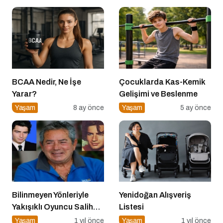
BCAA Nedir, Ne İşe
Çocuklarda Kas-Kemik
Yarar?
Gelişimi ve Beslenme
Yaşam
8 ay önce
Yaşam
5 ay önce
Bilinmeyen Yönleriyle
Yenidoğan Alışveriş
Yakışıklı Oyuncu Salih
Listesi
GÜNEY ile Söyleşi
Yaşam
1 yıl önce
Yaşam
1 yıl önce