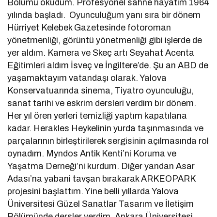
Bölümü okudum. Profesyonel sahne hayatım 1964
yılında başladı. Oyunculuğum yanı sıra bir dönem
Hürriyet Kelebek Gazetesinde fotoroman
yönetmenliği, görüntü yönetmenliği gibi işlerde de
yer aldım. Kamera ve Skeç artı Seyahat Acenta
Eğitimleri aldım İsveç ve İngiltere’de. Şu an ABD de
yaşamaktayım vatandaşı olarak. Yalova
Konservatuarında sinema, Tiyatro oyunculuğu,
sanat tarihi ve eskrim dersleri verdim bir dönem.
Her yıl ören yerleri temizliği yaptım kapatılana
kadar. Herakles Heykelinin yurda taşınmasında ve
parçalarının birleştirilerek sergisinin açılmasında rol
oynadım. Myndos Antik Kenti’ni Koruma ve
Yaşatma Derneği’ni kurdum. Diğer yandan Asar
Adası’na yabani tavşan bırakarak ARKEOPARK
projesini başlattım. Yine belli yıllarda Yalova
Üniversitesi Güzel Sanatlar Tasarım ve İletişim
Bölümünde dersler verdim. Ankara Üniversitesi