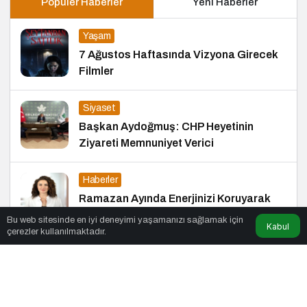
Popüler Haberler
Yeni Haberler
Yaşam
7 Ağustos Haftasında Vizyona Girecek
Filmler
Siyaset
Başkan Aydoğmuş: CHP Heyetinin
Ziyareti Memnuniyet Verici
Haberler
Ramazan Ayında Enerjinizi Koruyarak
Oruç Tutmanın Püf Noktaları
Bu web sitesinde en iyi deneyimi yaşamanızı sağlamak için
Kabul
çerezler kullanılmaktadır.
Blog
Doğanın Sessiz Tanıkları: Selman
Uzun’un Sanat Yolculuğu