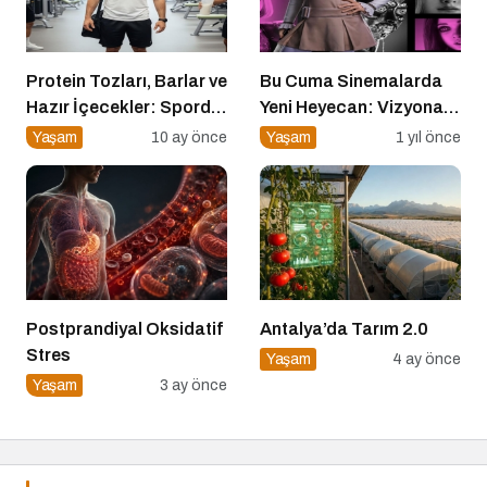
Protein Tozları, Barlar ve
Bu Cuma Sinemalarda
Hazır İçecekler: Sporda
Yeni Heyecan: Vizyona
Takviye mi, Tuzak mı?
Girecek Filmler Belli
Yaşam
10 ay önce
Yaşam
1 yıl önce
Oldu
Postprandiyal Oksidatif
Antalya’da Tarım 2.0
Stres
Yaşam
4 ay önce
Yaşam
3 ay önce