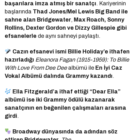
başarılara imza atmış bir sanatçı
. Kariyerinin
başlarında
Thad Jones/Mel Lewis Big Band ile
sahne alan Bridgewater
,
Max Roach, Sonny
Rollins, Dexter Gordon ve Dizzy Gillespie gibi
efsanelerle
de aynı sahneyi paylaştı.
Cazın efsanevi ismi Billie Holiday’e ithafen
hazırladığı
Eleanora Fagan (1915-1959): To Billie
With Love From Dee Dee
albümü ile
En İyi Caz
Vokal Albümü dalında Grammy kazandı
.
Ella Fitzgerald’a ithaf ettiği “Dear Ella”
albümü ise iki Grammy ödülü kazanarak
sanatçının en beğenilen çalışmaları arasına
girdi
.
Broadway dünyasında da adından söz
ettiren Bridgewater
,
The