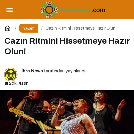
Türk Tasarımcıların Küresel Başarısı
Paylaş
Yorum Yap
Cazın Ritmini Hissetmeye Hazır Olun!
Yaşam
Cazın Ritmini Hissetmeye Hazır
Olun!
İhra News
tarafından yayınlandı
2dk, 41sn