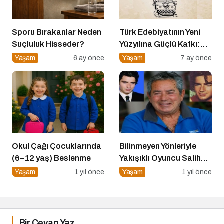
Sporu Bırakanlar Neden
Türk Edebiyatının Yeni
Suçluluk Hisseder?
Yüzyılına Güçlü Katkı:
“100 Yazar 100 Yeni
Yaşam
6 ay önce
Yaşam
7 ay önce
Eser” Projesi Ödül
Gecesi
Okul Çağı Çocuklarında
Bilinmeyen Yönleriyle
(6–12 yaş) Beslenme
Yakışıklı Oyuncu Salih
GÜNEY ile Söyleşi
Yaşam
1 yıl önce
Yaşam
1 yıl önce
Bir Cevap Yaz