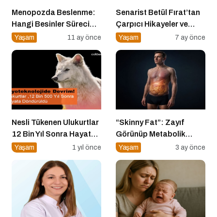
Menopozda Beslenme:
Senarist Betül Fırat’tan
Hangi Besinler Süreci
Çarpıcı Hikayeler ve
Kolaylaştırır?
Şarkılar
Yaşam
11 ay önce
Yaşam
7 ay önce
Nesli Tükenen Ulukurtlar
“Skinny Fat”: Zayıf
12 Bin Yıl Sonra Hayata
Görünüp Metabolik
Döndürüldü
Olarak Riskli Olmak
Yaşam
1 yıl önce
Yaşam
3 ay önce