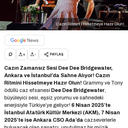
Cazın Ritmini Hissetmeye Hazır Olun!
+
-
PAYLAŞ
Cazın Zamansız Sesi Dee Dee Bridgewater,
Ankara ve İstanbul’da Sahne Alıyor! Cazın
Ritmini Hissetmeye Hazır Olun!
Grammy ve Tony
ödüllü caz efsanesi
Dee Dee Bridgewater
,
büyüleyici sesi, eşsiz yorumu ve sahnedeki
enerjisiyle Türkiye’ye geliyor!
6 Nisan 2025’te
İstanbul Atatürk Kültür Merkezi (AKM), 7 Nisan
2025’te ise Ankara CSO Ada’da
cazseverlerle
buluşacak olan sanatçı, unutulmaz bir müzik