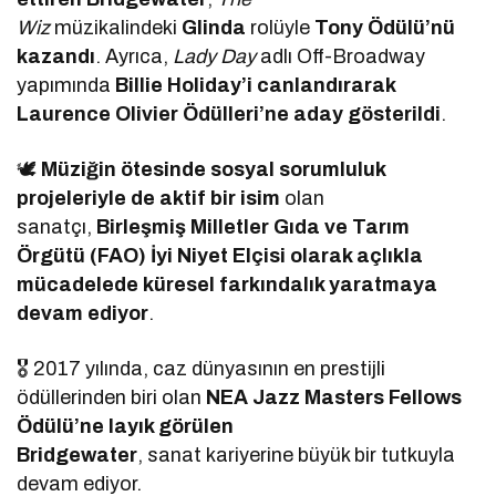
Wiz
müzikalindeki
Glinda
rolüyle
Tony Ödülü’nü
kazandı
. Ayrıca,
Lady Day
adlı Off-Broadway
yapımında
Billie Holiday’i canlandırarak
Laurence Olivier Ödülleri’ne aday gösterildi
.
🕊
Müziğin ötesinde sosyal sorumluluk
projeleriyle de aktif bir isim
olan
sanatçı,
Birleşmiş Milletler Gıda ve Tarım
Örgütü (FAO) İyi Niyet Elçisi olarak açlıkla
mücadelede küresel farkındalık yaratmaya
devam ediyor
.
🎖 2017 yılında, caz dünyasının en prestijli
ödüllerinden biri olan
NEA Jazz Masters Fellows
Ödülü’ne layık görülen
Bridgewater
, sanat kariyerine büyük bir tutkuyla
devam ediyor.