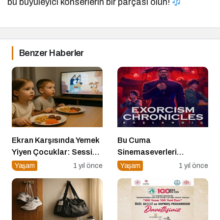
bu büyüleyici konserlerin bir parçası olun!
Benzer Haberler
Ekran Karşısında Yemek
Bu Cuma
Yiyen Çocuklar: Sessiz
Sinemaseverleri
Tehlike
Bekleyen Yepyeni Filmler!
Yaşam
1 yıl önce
Yaşam
1 yıl önce