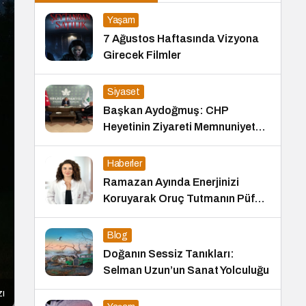
Yaşam
7 Ağustos Haftasında Vizyona
Girecek Filmler
Siyaset
Başkan Aydoğmuş: CHP
Heyetinin Ziyareti Memnuniyet
Verici
Haberler
Ramazan Ayında Enerjinizi
Koruyarak Oruç Tutmanın Püf
Noktaları
Blog
Doğanın Sessiz Tanıkları:
Selman Uzun’un Sanat Yolculuğu
zı