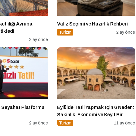
tliliği Avrupa
Valiz Seçimi ve Hazırlık Rehberi
tikledi
Turizm
2 ay önce
2 ay önce
ı Seyahat Platformu
Eylülde Tatil Yapmak İçin 6 Neden:
Sakinlik, Ekonomi ve Keyif Bir
Arada
2 ay önce
Turizm
11 ay önce