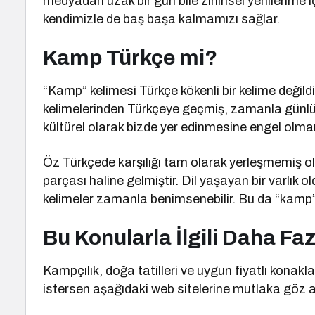
medyadan uzak bir gün bile zihinsel yenilenme iç
kendimizle de baş başa kalmamızı sağlar.
Kamp Türkçe mi?
“Kamp” kelimesi Türkçe kökenli bir kelime değil
kelimelerinden Türkçeye geçmiş, zamanla günlük
kültürel olarak bizde yer edinmesine engel olmam
Öz Türkçede karşılığı tam olarak yerleşmemiş ol
parçası haline gelmiştir. Dil yaşayan bir varlık 
kelimeler zamanla benimsenebilir. Bu da “kamp” 
Bu Konularla İlgili Daha Fazl
Kampçılık, doğa tatilleri ve uygun fiyatlı kona
istersen aşağıdaki web sitelerine mutlaka göz a