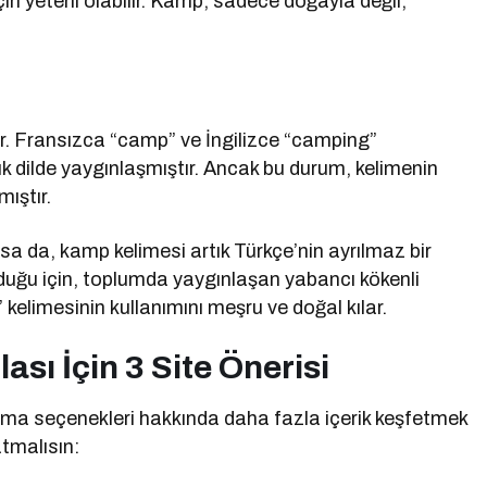
in yeterli olabilir. Kamp, sadece doğayla değil,
dir. Fransızca “camp” ve İngilizce “camping”
 dilde yaygınlaşmıştır. Ancak bu durum, kelimenin
ıştır.
sa da, kamp kelimesi artık Türkçe’nin ayrılmaz bir
olduğu için, toplumda yaygınlaşan yabancı kökenli
kelimesinin kullanımını meşru ve doğal kılar.
ası İçin 3 Site Önerisi
klama seçenekleri hakkında daha fazla içerik keşfetmek
tmalısın: