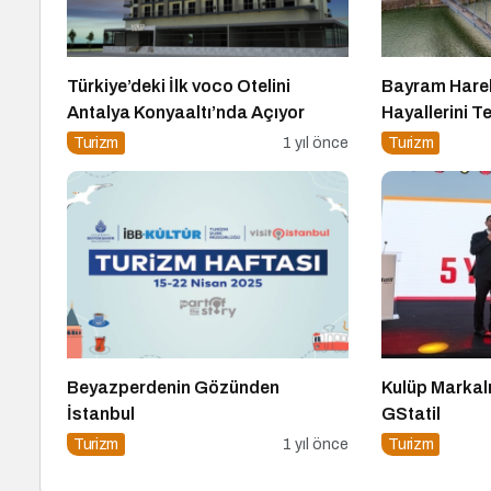
Türkiye’deki İlk voco Otelini
Bayram Hareke
Antalya Konyaaltı’nda Açıyor
Hayallerini Te
Turizm
1 yıl önce
Turizm
Beyazperdenin Gözünden
Kulüp Markal
İstanbul
GStatil
Turizm
1 yıl önce
Turizm