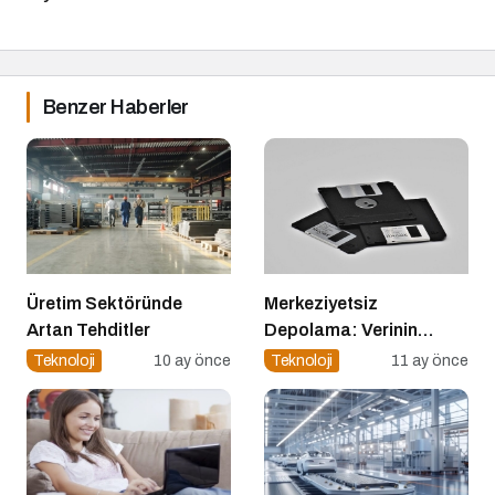
Benzer Haberler
Üretim Sektöründe
Merkeziyetsiz
Artan Tehditler
Depolama: Verinin
Geleceği Web3 ile
Teknoloji
10 ay önce
Teknoloji
11 ay önce
Şekilleniyor