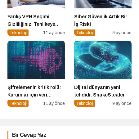
Yanlış VPN Seçimi
Siber Güvenlik Artık Bir
Gizliliğinizi Tehlikeye
İş Riski
Atabilir
Teknoloji
11 ay önce
Teknoloji
9 ay önce
Şifrelemenin kritik rolü:
Dijital dünyanın yeni
Kurumlar için veri
tehdidi: SnakeStealer
güvenliğinin temel
Teknoloji
11 ay önce
Teknoloji
9 ay önce
katmanı
Bir Cevap Yaz