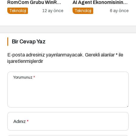
RomCom Grubu WinRAR
AI Agent Ekonomisinin
Açığını Hedef Aldı
İlk Altyapıları
Teknoloji
12 ay önce
Teknoloji
6 ay önce
Bir Cevap Yaz
E-posta adresiniz yayınlanmayacak.
Gerekli alanlar
*
ile
işaretlenmişlerdir
Yorumunuz
*
Adınız
*