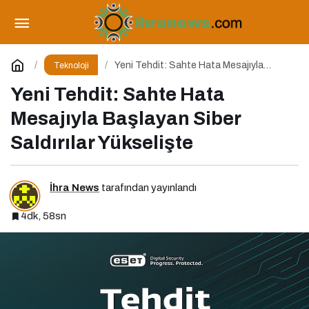
Tarihin En Büyük Şifre Sızıntısı
Paylaş
Yorum Yap
Yeni Tehdit: Sahte Hata Mesajıyla
Teknoloji
Başlayan Siber Saldırılar Yükselişte
Yeni Tehdit: Sahte Hata
Mesajıyla Başlayan Siber
Saldırılar Yükselişte
İhra News
tarafından yayınlandı
4dk, 58sn