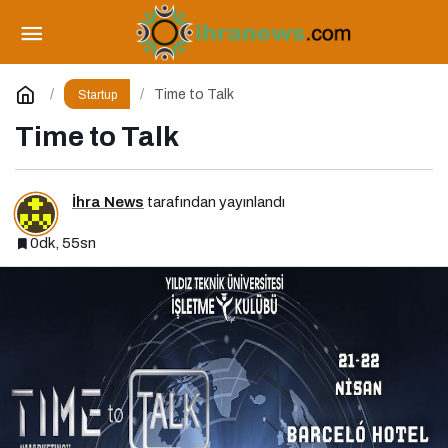
SEO Vibes on Tour Türkiye 2025: Dijital
Dünyanın Nabzını Tutan Etkinlik
Paylaş
Yorum Yap
Time to Talk
Startup
Time to Talk
İhra News
tarafından yayınlandı
0dk, 55sn