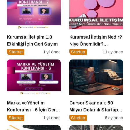
Kurumsal İletişim 1.0
Kurumsal İletişim Nedir?
Etkinliği İçin Geri Sayım
Niye Önemlidir?
Kurumsal İletişim Nasıl
Startup
1 yıl önce
Startup
11 ay önce
Yapılır?
Marka ve Yönetim
Cursor Skandalı: 50
Konferansı – 6 İçin Geri
Milyar Dolarlık Startup
Sayım!
Açık Kaynağı Gizleyince
Startup
1 yıl önce
Startup
5 ay önce
Ne Oldu?