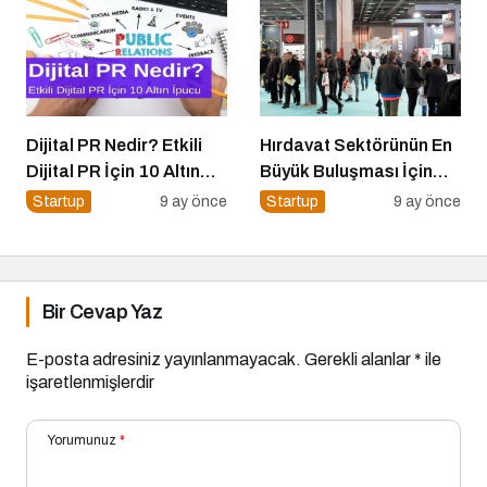
Dijital PR Nedir? Etkili
Hırdavat Sektörünün En
Dijital PR İçin 10 Altın
Büyük Buluşması İçin
İpucu
İstanbul Hazır!
Startup
9 ay önce
Startup
9 ay önce
Bir Cevap Yaz
E-posta adresiniz yayınlanmayacak.
Gerekli alanlar
*
ile
işaretlenmişlerdir
Yorumunuz
*