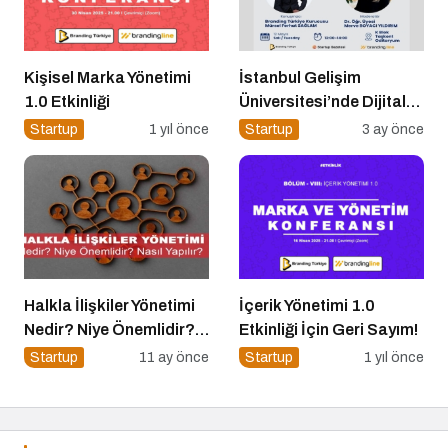
Kişisel Marka Yönetimi
İstanbul Gelişim
1.0 Etkinliği
Üniversitesi’nde Dijital
Markalaşma 1.0 Etkinliği
Startup
1 yıl önce
Startup
3 ay önce
Düzenlenecek
Halkla İlişkiler Yönetimi
İçerik Yönetimi 1.0
Nedir? Niye Önemlidir?
Etkinliği İçin Geri Sayım!
Halkla İlişkiler Yönetimi
Startup
11 ay önce
Startup
1 yıl önce
Nasıl Yapılır?