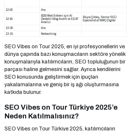
12.00
Ara
B2B Web Siteleri için Al
Büşra Çildaş, Senior SEO
12.45
Destekli Blog Auditi ve EEAT
Specialist at NMQ Digital
Analizi
13.00
Ara
13.15
Networking
SEO Vibes on Tour 2025, en iyi profesyonellerin ve
dünya çapında bazı konuşmacıların sektöre yönelik
konuşmalarıyla katılımcıların, SEO topluluğunun bir
parçası haline gelmesini sağlar. Ayrıca kendilerini
SEO konusunda geliştirmek için ipuçları
yakalamalarına ve geniş bir iş ağı oluşturmasına
katkıda bulunur.
SEO Vibes on Tour Türkiye 2025’e
Neden Katılmalısınız?
SEO Vibes on Tour Türkiye 2025, katılımcıların