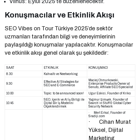
Vilnus: Eylül 2025’te düzenlenecektir.
Konuşmacılar ve Etkinlik Akışı
SEO Vibes on Tour Türkiye 2025’de sektör
uzmanları tarafından bilgi ve deneyimlerinin
paylaşıldığı konuşmalar yapılacaktır. Konuşmacılar
ve etkinlik akışı genel olarak şu şekildedir:
SAAT
ETKİNLİK
KONUŞMACI
8.30
Kahvaltı ve Neetworking
Maciej Chmurkowski,
Effective Al Strategies for
9.30
Enterprise Products Owner at
SEO and E-Commerce
Senuto, Affiliate SEO Specialist
10.00
Topic: to be announced soon!
Uğur Eskici, Founder of Kriko
SEO, İçerik ve Al İş Birliği ile
Yağmur Şimşek, Founder of
10.45
Dijital Bir İş Modelini
Search’ın Stuff & Global Cyber
Ölçeklendirmek
Security Network
· Mert Erkal, Founder of
Sradiji.com
· Cihan Murat
Yüksel, Dijital
Marketing